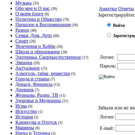
Музыка
(33)
Обо мне и О нас
Анкетки
Ответы
(39)
О моём блоге
(8)
Зарегистрируйтес
Политика и Общество
(70)
Прошлое и Воспоминания
(18)
Войти
Разное
(40)
Семья, Дом, Дети
Зарегистри
(66)
Спорт
(26)
Увлечения и Хобби
(20)
Школа и образование
(28)
Эзотерика, Сверхъестественное
Логин:
(17)
Эмоции
(29)
Пароль:
Актуальное
(15)
Алкоголь, табак, вещества
(5)
Города и страны
(7)
Деньги, Финансы
(13)
Дневник
(7)
Журналы, Радио, ТВ
(11)
Здоровье и Медицина
(21)
Игры
(9)
Забыли или не зн
Искусство
(1)
История
Логин:
(5)
Каникулы и Отпуск
(3)
Машины
E-mail:
(8)
Наука и Техника
(3)