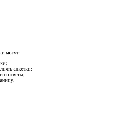
ки могут:
ки;
лнять анкетки;
и и ответы;
аницу.