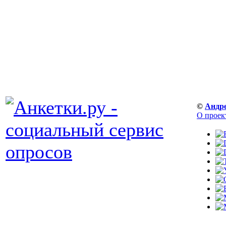
©
Андр
О проек