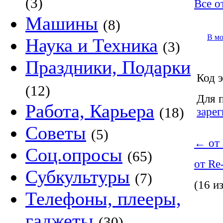
(3)
Все о
Машины
(8)
В м
Наука и Техника
(3)
Праздники, Подарки
Код э
(12)
Для 
Работа, Карьера
(18)
заре
Советы
(5)
←
от 
Соц.опросы
(65)
от Re
Субкультуры
(7)
(16 и
Телефоны, плееры,
гаджеты
(30)