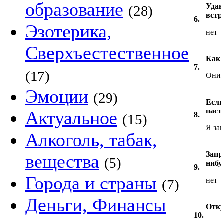
образование
Удав
(28)
встр
6.
Эзотерика,
нет
Сверхъестественное
Как
7.
(17)
Они 
Эмоции
(29)
Если
нас
Актуальное
8.
(15)
Я за
Алкоголь, табак,
Зап
вещества
(5)
ниб
9.
Города и страны
нет
(7)
Деньги, Финансы
Отк
10.