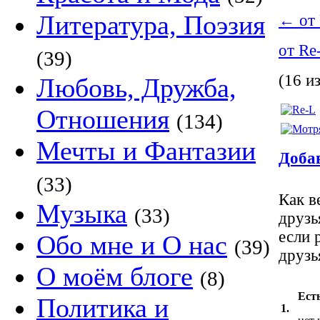
Литература, Поэзия
←
от 
от Re
(39)
(16 и
Любовь, Дружба,
Отношения
(134)
Мечты и Фантазии
Добав
(33)
Как в
Музыка
(33)
друзь
если 
Обо мне и О нас
(39)
друзь
О моём блоге
(8)
Есть
Политика и
1.