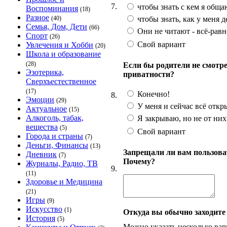
7.
чтобы знать с кем я обща
Воспоминания
(18)
Разное
чтобы знать, как у меня д
(40)
Семья, Дом, Дети
(66)
Они не читают - всё-равн
Спорт
(26)
Свой вариант
Увлечения и Хобби
(20)
Школа и образование
(28)
Если бы родители не смотре
Эзотерика,
приватности?
Сверхъестественное
(17)
Конечно!
8.
Эмоции
(29)
У меня и сейчас всё откр
Актуальное
(15)
Алкоголь, табак,
Я закрываю, но не от них
вещества
(5)
Свой вариант
Города и страны
(7)
Деньги, Финансы
(13)
Запрещали ли вам пользова
Дневник
(7)
Почему?
Журналы, Радио, ТВ
9.
(11)
Здоровье и Медицина
(21)
Игры
(9)
Искусство
(1)
Откуда вы обычно заходите
История
(5)
Можно указать несколько ва