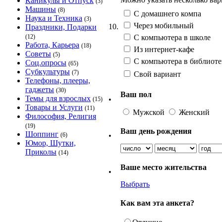
Каникулы и Отпуск
(3)
Машины
(8)
С домашнего компа
Наука и Техника
(3)
Через мобильный
10.
Праздники, Подарки
С компьютера в школе
(12)
Работа, Карьера
(18)
Из интернет-кафе
Советы
(5)
С компьютера в библиоте
Соц.опросы
(65)
Субкультуры
(7)
Свой вариант
Телефоны, плееры,
гаджеты
(30)
Ваш пол
Темы для взрослых
•
(15)
Товары и Услуги
(11)
Мужской
Женский
Философия, Религия
(19)
Ваш день рождения
Шоппинг
•
(6)
Юмор, Шутки,
Приколы
(14)
Ваше место жительства
•
Выбрать
Как вам эта анкета?