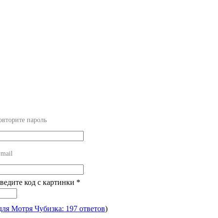
овторите пароль
mail
Введите код с картинки
*
для Мотря Чубизка: 197 ответов
)