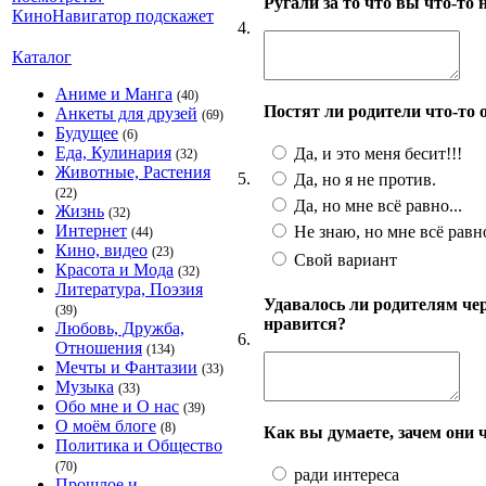
Ругали за то что вы что-т
4.
Каталог
Аниме и Манга
(40)
Постят ли родители что-то 
Анкеты для друзей
(69)
Будущее
(6)
Еда, Кулинария
Да, и это меня бесит!!!
(32)
Животные, Растения
5.
Да, но я не против.
(22)
Да, но мне всё равно...
Жизнь
(32)
Интернет
Не знаю, но мне всё равн
(44)
Кино, видео
(23)
Свой вариант
Красота и Мода
(32)
Литература, Поэзия
Удавалось ли родителям чер
(39)
нравится?
Любовь, Дружба,
6.
Отношения
(134)
Мечты и Фантазии
(33)
Музыка
(33)
Обо мне и О нас
(39)
О моём блоге
(8)
Как вы думаете, зачем они
Политика и Общество
(70)
ради интереса
Прошлое и