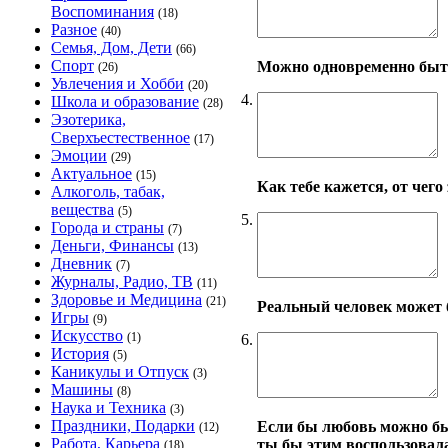
Воспоминания
(18)
Разное
(40)
Семья, Дом, Дети
(66)
Спорт
Можно одновременно бы
(26)
Увлечения и Хобби
(20)
4.
Школа и образование
(28)
Эзотерика,
Сверхъестественное
(17)
Эмоции
(29)
Актуальное
(15)
Как тебе кажется, от чего
Алкоголь, табак,
вещества
(5)
5.
Города и страны
(7)
Деньги, Финансы
(13)
Дневник
(7)
Журналы, Радио, ТВ
(11)
Здоровье и Медицина
(21)
Реальный человек может 
Игры
(9)
Искусство
(1)
6.
История
(5)
Каникулы и Отпуск
(3)
Машины
(8)
Наука и Техника
(3)
Праздники, Подарки
Если бы любовь можно бы
(12)
Работа, Карьера
ты бы этим воспользовал
(18)