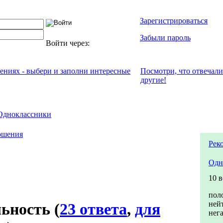
Зарегистрироваться
Забыли пароль
Войти через:
чениях - выбери и заполни интересные
Посмотри, что отвeчали
другие!
Одноклассники
ошения
Рек
Одн
10 
пол
ней
льность
(
23 ответа
,
для
нег