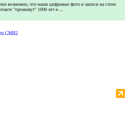
лне возможно, что наши цифровые фото и записи на стене
такте "проживут" 1000 лет и ...
ти СМИ2