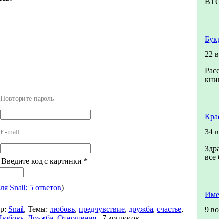
ВТ
Бук
22 
Рас
книг
Повторите пароль
Кра
34 
E-mail
Здр
все 
! Введите код с картинки
*
ля Snail: 5 ответов
)
Име
р:
Snail
,
Темы:
любовь
,
предчувствие
,
дружба
,
счастье
,
9 в
Любовь, Дружба, Отношения
,
7 вопросов