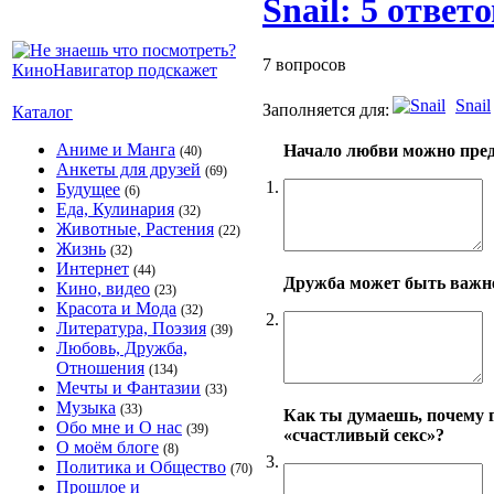
Snail: 5 ответо
7 вопросов
Snail
Заполняется для:
Каталог
Аниме и Манга
Начало любви можно пре
(40)
Анкеты для друзей
(69)
1.
Будущее
(6)
Еда, Кулинария
(32)
Животные, Растения
(22)
Жизнь
(32)
Интернет
(44)
Дружба может быть важн
Кино, видео
(23)
Красота и Мода
(32)
2.
Литература, Поэзия
(39)
Любовь, Дружба,
Отношения
(134)
Мечты и Фантазии
(33)
Музыка
(33)
Как ты думаешь, почему г
Обо мне и О нас
(39)
«счастливый секс»?
О моём блоге
(8)
3.
Политика и Общество
(70)
Прошлое и