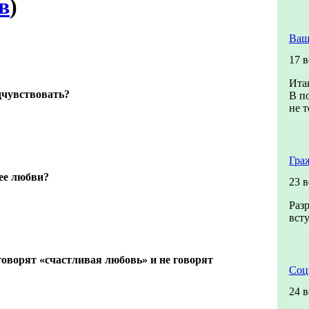
в
)
Ваш
17 
Итак
дчувствовать?
В п
не т
Гра
ее любви?
23 
Раз
всту
оворят «счастливая любовь» и не говорят
Соц
24 