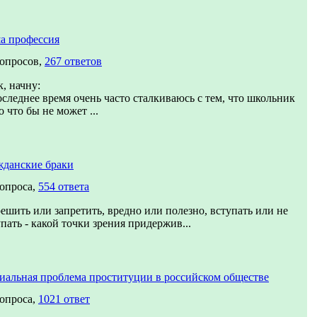
а профессия
вопросов,
267 ответов
, начну:
оследнее время очень часто сталкиваюсь с тем, что школьник
о что бы не может ...
жданские браки
вопроса,
554 ответа
решить или запретить, вредно или полезно, вступать или не
пать - какой точки зрения придержив...
иальная проблема проституции в российском обществе
вопроса,
1021 ответ