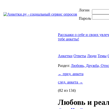
Логин
Пароль
Расскажи о себе и своих увле
тебе анкеты!
Анкетки
Ответы
Люди
Темы
Раздел:
Любовь, Дружба, Отн
←
пред. анкета
след. анкета
→
(82 из 134)
Любовь и реа