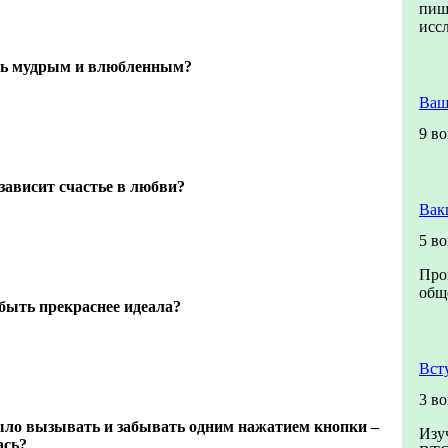
пиш
исс
ть мудрым и влюбленным?
Ваш
9 в
 зависит счастье в любви?
Вак
5 в
Про
обще
быть прекраснее идеала?
Вст
3 в
ло вызывать и забывать одним нажатием кнопки –
Изу
ась?