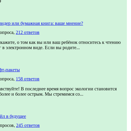
О
ридер или бумажная книга: ваше мнение?
вопроса,
212 ответов
скажите, о том как вы или ваш ребёнок относитесь к чтению
 в электронном виде. Если вы родите...
фт-пакеты
вопроса,
158 ответов
авствуйте! В последнее время вопрос экологии становится
более и более острым. Мы стремимся со...
йл в будущее
опросов,
245 ответов