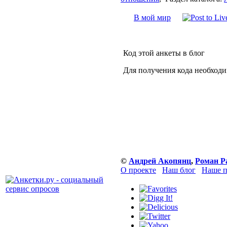
В мой мир
Код этой анкеты в блог
Для получения кода необходи
©
Андрей Акопянц
,
Роман Р
О проекте
Наш блог
Наше п