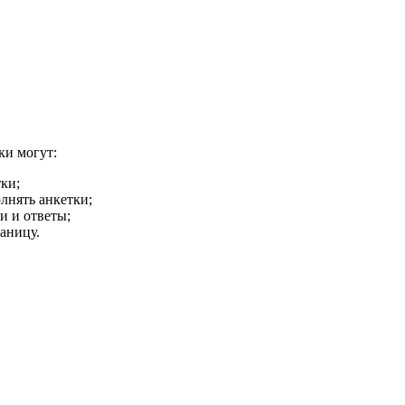
ки могут:
ки;
лнять анкетки;
и и ответы;
аницу.