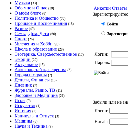
Музыка
(33)
Обо мне и О нас
Анкетки
Ответы
(39)
О моём блоге
(8)
Зарегистрируйтес
Политика и Общество
(70)
Прошлое и Воспоминания
(18)
Войти
Разное
(40)
Семья, Дом, Дети
Зарегистри
(66)
Спорт
(26)
Увлечения и Хобби
(20)
Школа и образование
(28)
Эзотерика, Сверхъестественное
Логин:
(17)
Эмоции
(29)
Пароль:
Актуальное
(15)
Алкоголь, табак, вещества
(5)
Города и страны
(7)
Деньги, Финансы
(13)
Дневник
(7)
Журналы, Радио, ТВ
(11)
Здоровье и Медицина
(21)
Игры
(9)
Забыли или не зн
Искусство
(1)
История
Логин:
(5)
Каникулы и Отпуск
(3)
Машины
E-mail:
(8)
Наука и Техника
(3)