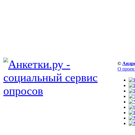
©
Андр
О проек