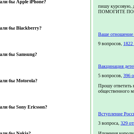
ли бы Apple iPhone?
пишу курсовую, 
ПОМОГИТЕ ПОЖА
али бы Blackberry?
Ваше отношение
9 вопросов,
1822
али бы Samsung?
Вакцинация дете
5 вопросов,
396 
али бы Motorola?
Прошу ответить 
общественного мн
ли бы Sony Ericsson?
Вступление Росс
3 вопроса,
329 от
али бы Nokia?
Изучения народн