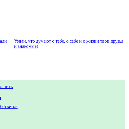
чали
Узнай, что думают о тебе, о себе и о жизни твои друзья
и знакомые!
олнить
и
8 ответов