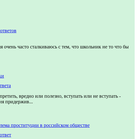
 ответов
я очень часто сталкиваюсь с тем, что школьник не то что бы
ки
твета
претить, вредно или полезно, вступать или не вступать -
ия придержив...
лема проституции в российском обществе
ответ