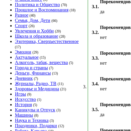
Порекомендова
Политика и Общество
(70)
3.1.
Прошлое и Воспоминания
(18)
да
Разное
(40)
Семья, Дом, Дети
(66)
Спорт
(26)
Порекомендов
Увлечения и Хобби
(20)
3.2.
Школа и образование
(28)
нет
Эзотерика, Сверхъестественное
(17)
Эмоции
(29)
Порекомендов
Актуальное
(15)
3.3.
Алкоголь, табак, вещества
нет
(5)
Города и страны
(7)
Деньги, Финансы
(13)
Дневник
Порекомендов
(7)
Журналы, Радио, ТВ
3.4.
(11)
3.
Здоровье и Медицина
нет
(21)
Игры
(9)
Искусство
(1)
История
Порекомендова
(5)
3.5.
Каникулы и Отпуск
(3)
да
Машины
(8)
Наука и Техника
(3)
Праздники, Подарки
(12)
Порекомендов
Работа, Карьера