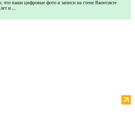
, что наши цифровые фото и записи на стене Вконтакте
ет и ...