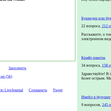
Букридер или бу
22 вопроса,
212 о
Расскажите, о то
электронном виде
Крафт-пакеты
34 вопроса,
158 о
Заполнить
Здравствуйте! В 
ли (56)
более острым. Мы
Сохранить
Tweet
Имейл в будущее
9 вопросов,
245 