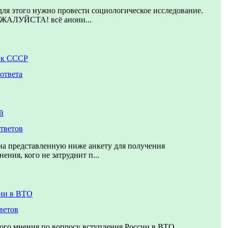
для этого нужно провести социологическое исследование.
ЛУЙСТА! всё анони...
 к СССР
 ответа
й
ответов
на представленную ниже анкету для получения
ения, кого не затруднит п...
ии в ВТО
ветов
ого мнения по вопросу вступления России в ВТО