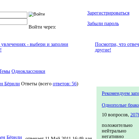
Зарегистрироваться
Забыли пароль
Войти через:
х увлечениях - выбери и заполни
Посмотри, что отвe
!
другие!
Темы
Одноклассники
н Бёрнли
Ответы
(всего
ответов: 56
)
Рекомендуем зап
Однополые брак
10 вопросов,
207
положительно
нейтрально
негативно
ен Бёрнли
отвечает 11 Май 2011 16:49 для