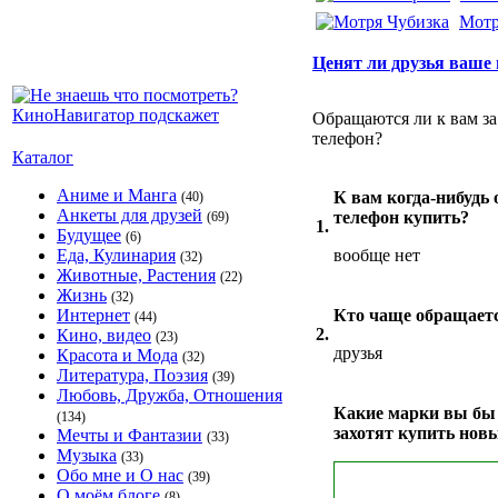
Мотр
Ценят ли друзья ваше
Обращаются ли к вам за
телефон?
Каталог
Аниме и Манга
К вам когда-нибудь
(40)
Анкеты для друзей
телефон купить?
(69)
1.
Будущее
(6)
Еда, Кулинария
вообще нет
(32)
Животные, Растения
(22)
Жизнь
(32)
Интернет
Кто чаще обращаетс
(44)
2.
Кино, видео
(23)
друзья
Красота и Мода
(32)
Литература, Поэзия
(39)
Любовь, Дружба, Отношения
Какие марки вы бы 
(134)
захотят купить нов
Мечты и Фантазии
(33)
Музыка
(33)
Обо мне и О нас
(39)
О моём блоге
(8)