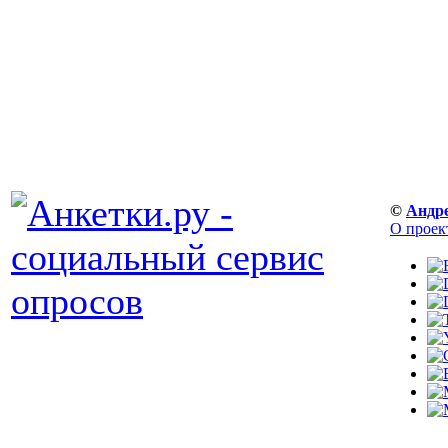
©
Андр
О проек