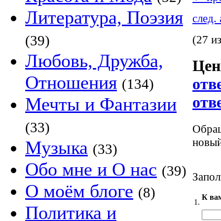
Литература, Поэзия
след.
(39)
(27 и
Любовь, Дружба,
Цен
Отношения
отв
(134)
отв
Мечты и Фантазии
(33)
Обращ
новый
Музыка
(33)
Обо мне и О нас
(39)
Запол
О моём блоге
(8)
К ва
1.
Политика и