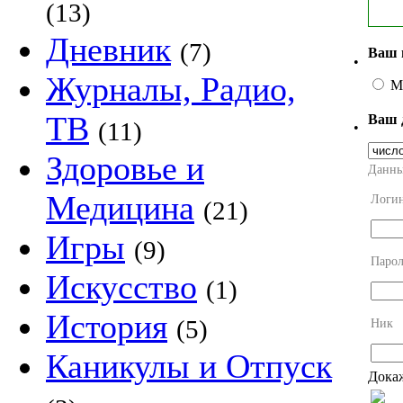
(13)
Дневник
(7)
Ваш 
•
Журналы, Радио,
М
ТВ
Ваш 
(11)
•
Здоровье и
Данны
Медицина
Логи
(21)
Игры
(9)
Парол
Искусство
(1)
История
(5)
Ник
Каникулы и Отпуск
Докаж