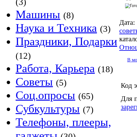
(3)
Машины
(8)
Дата:
Наука и Техника
(3)
совет
катал
Праздники, Подарки
Отно
(12)
В м
Работа, Карьера
(18)
Советы
(5)
Код э
Соц.опросы
(65)
Для 
Субкультуры
заре
(7)
Телефоны, плееры,
гаджеты
(30)