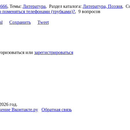
4666
,
Темы:
Литература
,
Раздел каталога:
Литература, Поэзия
,
С
о поменяться телефонами (трубками)?
,
9 вопросов
Сохранить
Tweet
торизоваться или
зарегистрироваться
2026 год.
ение Вконтакте.ру
Обратная связь