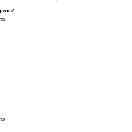
ресна?
тов
тов