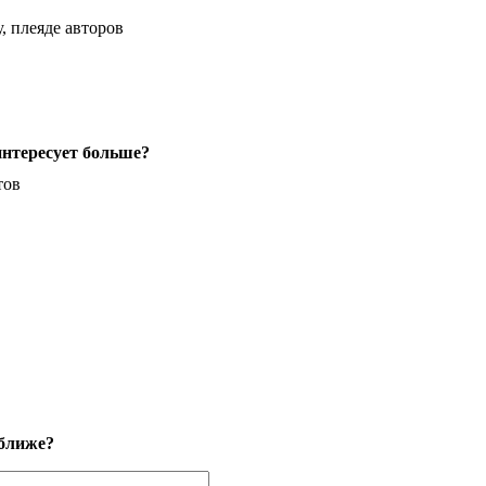
, плеяде авторов
интересует больше?
тов
 ближе?