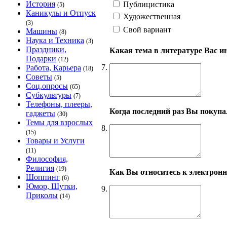
История
Публицистика
(5)
Каникулы и Отпуск
Художественная
(3)
Свой вариант
Машины
(8)
Наука и Техника
(3)
Праздники,
Какая тема в литературе Вас ин
Подарки
(12)
7.
Работа, Карьера
(18)
Советы
(5)
Соц.опросы
(65)
Субкультуры
(7)
Телефоны, плееры,
Когда последний раз Вы покупа
гаджеты
(30)
Темы для взрослых
8.
(15)
Товары и Услуги
(11)
Философия,
Религия
(19)
Как Вы относитесь к электрон
Шоппинг
(6)
Юмор, Шутки,
9.
Приколы
(14)