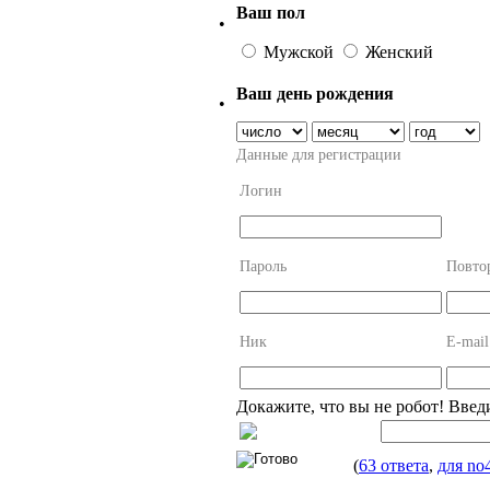
Ваш пол
•
Мужской
Женский
Ваш день рождения
•
Данные для регистрации
Логин
Пароль
Повто
Ник
E-mail
Докажите, что вы не робот! Введ
(
63 ответа
,
для no