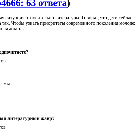
4666: 63 ответа
)
я ситуация относительно литературы. Говорят, что дети сейчас 
да так. Чтобы узнать приоритеты современного поколения молод
ная анкета.
дпочитаете?
тов
поэмы
ный литературный жанр?
тов