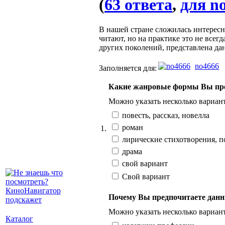
(
63 ответа
,
для no
В нашей стране сложилась интересна
читают, но на практике это не всег
других поколений, представлена дан
no4666
Заполняется для:
Какие жанровые формы Вы пре
Можно указать несколько вариан
повесть, рассказ, новелла
роман
1.
лирические стихотворения, 
драма
свой вариант
Свой вариант
Почему Вы предпочитаете дан
Можно указать несколько вариан
Каталог