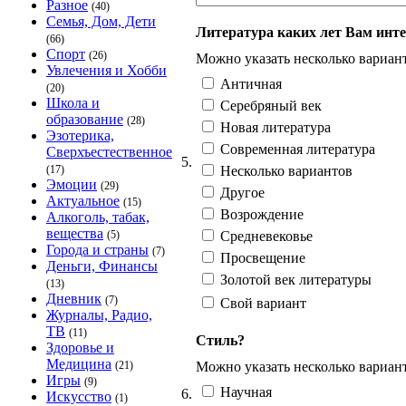
Разное
(40)
Семья, Дом, Дети
Литература каких лет Вам инте
(66)
Спорт
(26)
Можно указать несколько вариан
Увлечения и Хобби
Античная
(20)
Школа и
Серебряный век
образование
(28)
Новая литература
Эзотерика,
Современная литература
Сверхъестественное
5.
Несколько вариантов
(17)
Эмоции
(29)
Другое
Актуальное
(15)
Возрождение
Алкоголь, табак,
вещества
Средневековье
(5)
Города и страны
(7)
Просвещение
Деньги, Финансы
Золотой век литературы
(13)
Дневник
(7)
Свой вариант
Журналы, Радио,
ТВ
(11)
Стиль?
Здоровье и
Медицина
Можно указать несколько вариан
(21)
Игры
(9)
Научная
6.
Искусство
(1)