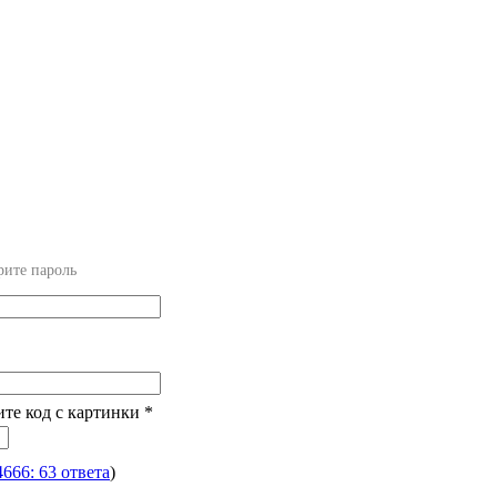
рите пароль
ите код с картинки
*
4666: 63 ответа
)