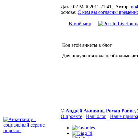
Дата:
02 Май 2011 21:41,
Автор:
no
основе:
С кем вы согласны временн
В мой мир
Код этой анкеты в блог
Для получения кода необходимо ав
©
Андрей Акопянц
,
Роман Равве
,
О проекте
Наш блог
Наше прилож