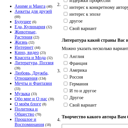
издержки профессии
2.
Аниме и Манга
(40)
интерес к конкретному автору
Анкеты для друзей
интерес к эпохе
(69)
другое
Будущее
(6)
Еда, Кулинария
(32)
Свой вариант
Животные,
Растения
(22)
Литература какой страны Вас 
Жизнь
(32)
Интернет
(44)
Можно указать несколько вариан
Кино, видео
(23)
Англия
Красота и Мода
(32)
Литература, Поэзия
Франция
(39)
Америка
3.
Любовь, Дружба,
Россия
Отношения
(134)
Мечты и Фантазии
Германия
(33)
И то и другое
Музыка
(33)
Другое
Обо мне и О нас
(39)
О моём блоге
(8)
Свой вариант
Политика и
Общество
(70)
Творчество какого автора Вам
Прошлое и
4.
Воспоминания
(18)