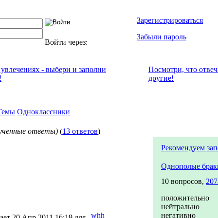
Зарегистрироваться
Забыли пароль
Войти через:
 увлечениях - выбери и заполни
Посмотри, что отвe
!
другие!
Темы
Одноклассники
лученные ответы)
(
13 ответов
)
Рекомендуем за
Однополые брак
10 вопросов,
207
положительно
нейтрально
whh
негативно
ает 20 Апр 2011 16:19 для