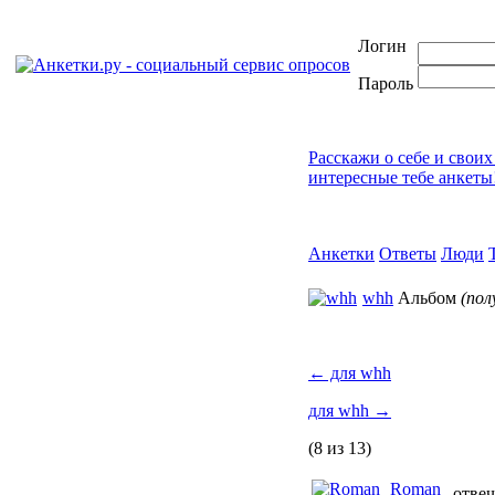
Логин
Пароль
Расскажи о себе и своих
интересные тебе анкеты
Анкетки
Ответы
Люди
whh
Альбом
(по
←
для whh
для whh
→
(8 из 13)
Roman
отвеч