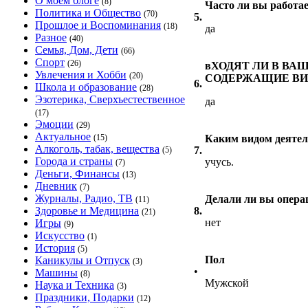
О моём блоге
(8)
Часто ли вы работа
Политика и Общество
(70)
5.
Прошлое и Воспоминания
(18)
да
Разное
(40)
Семья, Дом, Дети
(66)
Спорт
(26)
вХОДЯТ ЛИ В ВА
Увлечения и Хобби
(20)
СОДЕРЖАЩИЕ ВИ
6.
Школа и образование
(28)
Эзотерика, Сверхъестественное
да
(17)
Эмоции
(29)
Актуальное
(15)
Каким видом деятел
Алкоголь, табак, вещества
7.
(5)
Города и страны
учусь.
(7)
Деньги, Финансы
(13)
Дневник
(7)
Журналы, Радио, ТВ
Делали ли вы опера
(11)
Здоровье и Медицина
8.
(21)
нет
Игры
(9)
Искусство
(1)
История
(5)
Пол
Каникулы и Отпуск
(3)
•
Машины
(8)
Мужской
Наука и Техника
(3)
Праздники, Подарки
(12)