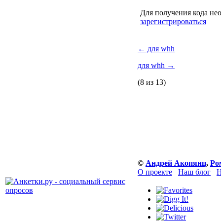
Для получения кода не
зарегистрироваться
←
для whh
для whh
→
(8 из 13)
©
Андрей Акопянц
,
Ро
О проекте
Наш блог
Н