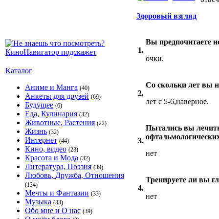
Здоровый взгляд
Вы предпочитаете н
1.
очки.
Каталог
Со скольки лет вы н
Аниме и Манга
(40)
2.
Анкеты для друзей
(69)
лет с 5-6,наверное.
Будущее
(6)
Еда, Кулинария
(32)
Животные, Растения
(22)
Пытались вы лечить 
Жизнь
(32)
офтальмологических
Интернет
3.
(44)
Кино, видео
(23)
нет
Красота и Мода
(32)
Литература, Поэзия
(39)
Любовь, Дружба, Отношения
Тренируете ли вы 
(134)
4.
Мечты и Фантазии
(33)
нет
Музыка
(33)
Обо мне и О нас
(39)