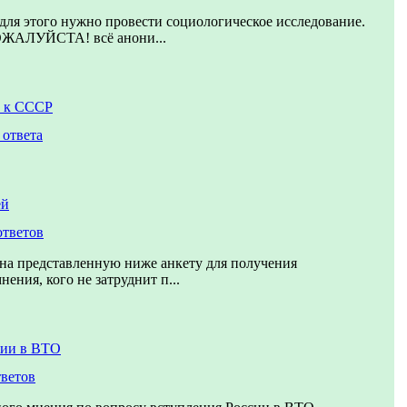
для этого нужно провести социологическое исследование.
АЛУЙСТА! всё анони...
 к СССР
 ответа
ей
ответов
на представленную ниже анкету для получения
ения, кого не затруднит п...
сии в ВТО
тветов