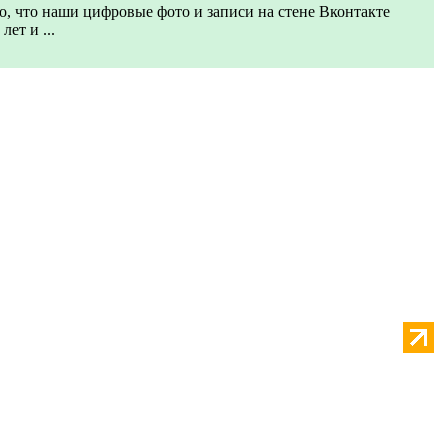
, что наши цифровые фото и записи на стене Вконтакте
ет и ...