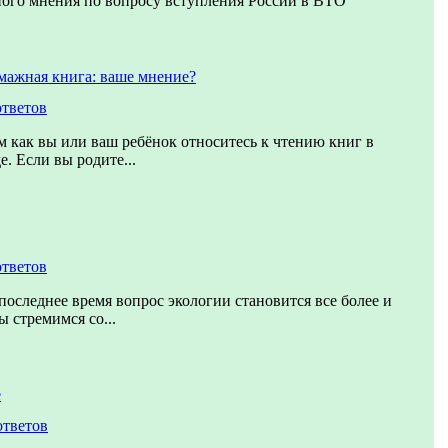
ого мнения по вопросу вступления России в ВТО
мажная книга: ваше мнение?
ответов
ом как вы или ваш ребёнок относитесь к чтению книг в
. Если вы родите...
ответов
последнее время вопрос экологии становится все более и
 стремимся со...
е
ответов