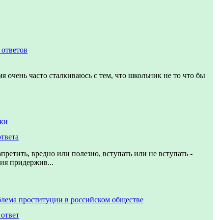
 ответов
я очень часто сталкиваюсь с тем, что школьник не то что бы
аки
ответа
претить, вредно или полезно, вступать или не вступать -
ия придержив...
лема проституции в российском обществе
 ответ