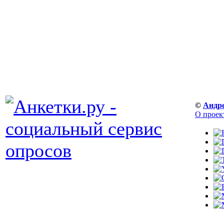
©
Андр
О проек