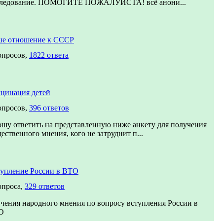
следование. ПОМОГИТЕ ПОЖАЛУЙСТА! всё анони...
е отношение к СССР
опросов,
1822 ответа
цинация детей
опросов,
396 ответов
шу ответить на представленную ниже анкету для получения
ественного мнения, кого не затруднит п...
упление России в ВТО
опроса,
329 ответов
чения народного мнения по вопросу вступления России в
О