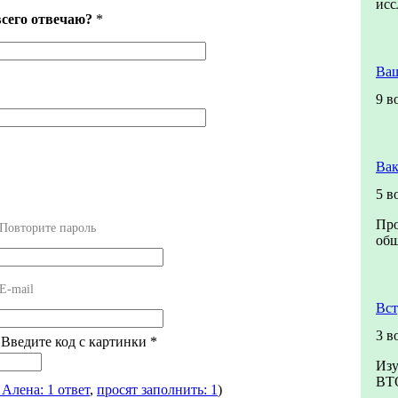
ис
всего отвечаю?
*
Ваш
9 в
Вак
5 в
Про
Повторите пароль
общ
E-mail
Вст
3 в
 Введите код с картинки
*
Изу
ВТ
 Алена: 1 ответ
,
просят заполнить: 1
)