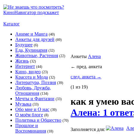
Каталог
Аниме и Манга
(40)
Анкеты для друзей
(69)
Будущее
(6)
Еда, Кулинария
(32)
Животные, Растения
(22)
Анкеты
Алена
Жизнь
(32)
Интернет
←
пред. анкета
(44)
Кино, видео
(23)
след. анкета
→
Красота и Мода
(32)
Литература, Поэзия
(39)
(1 из 19)
Любовь, Дружба,
Отношения
(134)
Мечты и Фантазии
как я умею ва
(33)
Музыка
(33)
Обо мне и О нас
Алена: 1 ответ
(39)
О моём блоге
(8)
Политика и Общество
(70)
Прошлое и
Але
Заполняется для:
Воспоминания
(18)