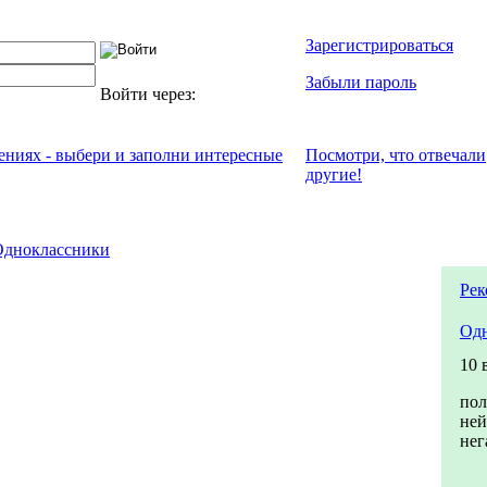
Зарегистрироваться
Забыли пароль
Войти через:
чениях - выбери и заполни интересные
Посмотри, что отвeчали
другие!
Одноклассники
Рек
Одн
10 
пол
ней
нег