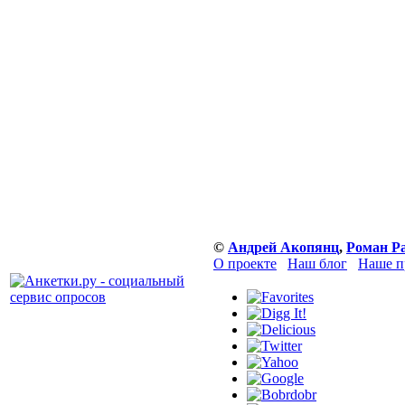
©
Андрей Акопянц
,
Роман Р
О проекте
Наш блог
Наше п