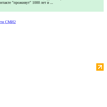
нтакте "проживут" 1000 лет и ...
сти СМИ2