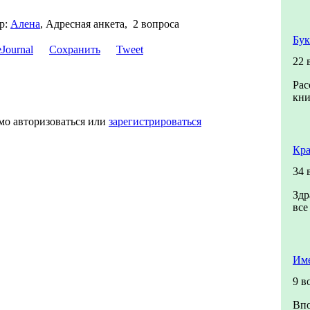
р:
Алена
,
Адресная анкета, 2 вопроса
Бук
Сохранить
Tweet
22 
Рас
кни
мо авторизоваться или
зарегистрироваться
Кра
34 
Здр
все
Име
9 в
Впо