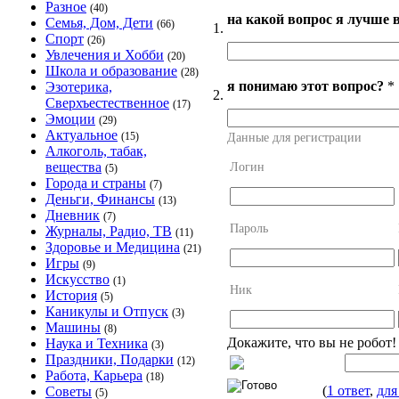
Разное
(40)
на какой вопрос я лучше 
Семья, Дом, Дети
(66)
1.
Спорт
(26)
Увлечения и Хобби
(20)
Школа и образование
(28)
я понимаю этот вопрос?
*
Эзотерика,
2.
Сверхъестественное
(17)
Эмоции
(29)
Актуальное
(15)
Данные для регистрации
Алкоголь, табак,
вещества
Логин
(5)
Города и страны
(7)
Деньги, Финансы
(13)
Дневник
(7)
Пароль
Журналы, Радио, ТВ
(11)
Здоровье и Медицина
(21)
Игры
(9)
Искусство
(1)
Ник
История
(5)
Каникулы и Отпуск
(3)
Машины
(8)
Докажите, что вы не робот!
Наука и Техника
(3)
Праздники, Подарки
(12)
Работа, Карьера
(18)
(
1 ответ
,
для
Советы
(5)