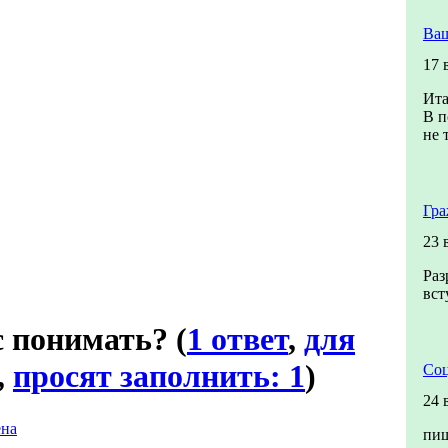
Ваш
17 
Ита
В п
не 
Гра
23 
Раз
вст
с понимать?
(
1 ответ
,
для
,
просят заполнить: 1
)
Соц
24 
на
пиш