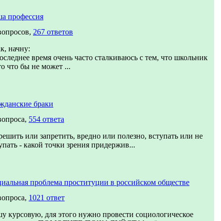
а профессия
вопросов,
267 ответов
к, начну:
оследнее время очень часто сталкиваюсь с тем, что школьник
то что бы не может ...
жданские браки
вопроса,
554 ответа
решить или запретить, вредно или полезно, вступать или не
упать - какой точки зрения придержив...
иальная проблема проституции в российском обществе
вопроса,
1021 ответ
у курсовую, для этого нужно провести социологическое