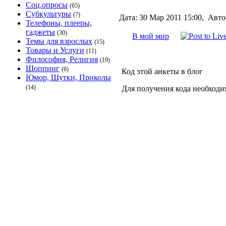
Соц.опросы
(65)
Субкультуры
(7)
Дата:
30 Мар 2011 15:00,
Авто
Телефоны, плееры,
гаджеты
(30)
В мой мир
Темы для взрослых
(15)
Товары и Услуги
(11)
Философия, Религия
(19)
Шоппинг
(6)
Код этой анкеты в блог
Юмор, Шутки, Приколы
(14)
Для получения кода необходи