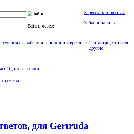
Зарегистрироваться
Забыли пароль
Войти через:
увлечениях - выбери и заполни интересные
Посмотри, что отвeч
другие!
мы
Одноклассники
, гаджеты
тветов
,
для Gertruda