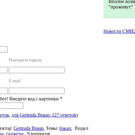
Вполне возм
"проживут" 1
Новости СМИ
Повторите пароль
E-mail
бот! Введите код с картинки
*
ветов
,
для Gertruda Braun: 127 ответов
)
Автор:
Gertruda Braun
,
Темы:
бэкап
,
Раздел
ры, гаджеты
,
9 вопросов