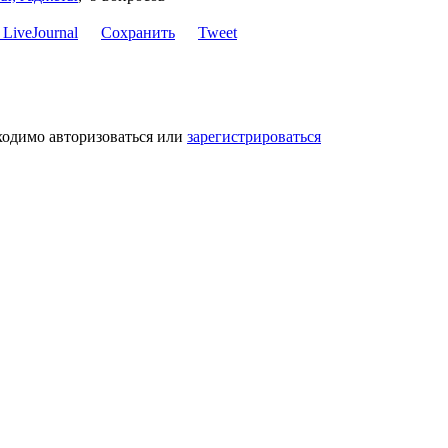
Сохранить
Tweet
ходимо авторизоваться или
зарегистрироваться
н Равве
,
2026 год.
ше приложение Вконтакте.ру
Обратная связь