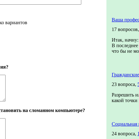
Ваша профе
ко вариантов
17 вопросов
Итак, начну:
В последнее 
что бы не мо
вия?
Гражданские
23 вопроса,
Разрешить ил
какой точки 
сстановить на сломанном компьютере?
Социальная 
24 вопроса,