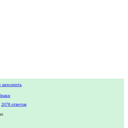
 заполнить
браки
,
2078 ответов
но