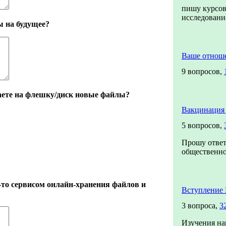
пишу курсов
исследован
ы на будущее?
Ваше отнош
9 вопросов,
аете на флешку/диск новые файлы?
Вакцинация 
5 вопросов,
Прошу ответ
общественног
-то сервисом онлайн-хранения файлов и
Вступление 
3 вопроса,
3
Изучения на