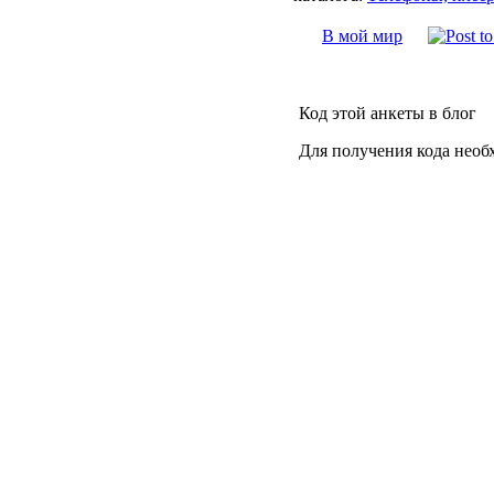
В мой мир
Код этой анкеты в блог
Для получения кода необ
©
Андрей Акопянц
,
Рома
О проекте
Наш блог
На