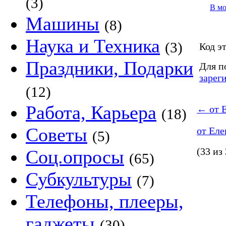
(3)
В м
Машины
(8)
Наука и Техника
(3)
Код эт
Праздники, Подарки
Для п
зарег
(12)
Работа, Карьера
←
от Е
(18)
Советы
от Еле
(5)
(33 из
Соц.опросы
(65)
Субкультуры
(7)
Телефоны, плееры,
гаджеты
(30)