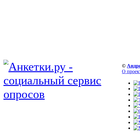
©
Андр
О проек