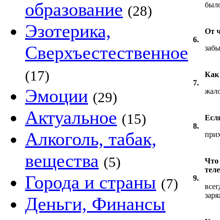
образование
было
(28)
Эзотерика,
От 
6.
Сверхъестественное
забы
(17)
Как
7.
Эмоции
жал
(29)
Актуальное
(15)
Если
8.
Алкоголь, табак,
прих
вещества
(5)
Что
тел
Города и страны
9.
(7)
всег
заря
Деньги, Финансы