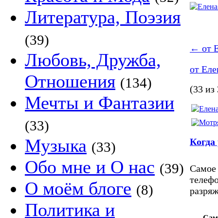
Литература, Поэзия
(39)
←
от Е
Любовь, Дружба,
от Еле
Отношения
(134)
(33 из
Мечты и Фантазии
(33)
Музыка
Когда 
(33)
Обо мне и О нас
(39)
Самое 
телефо
О моём блоге
(8)
разря
Политика и
Сам