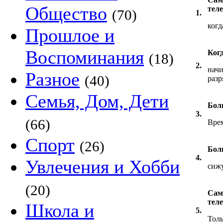
Общество
тел
(70)
1.
когд
Прошлое и
Воспоминания
Когд
(18)
2.
начи
Разное
(40)
разр
Семья, Дом, Дети
Боль
3.
(66)
Врем
Спорт
(26)
Боль
4.
Увлечения и Хобби
сижу
(20)
Сам
тел
Школа и
5.
Толь