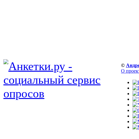
©
Андр
О проек