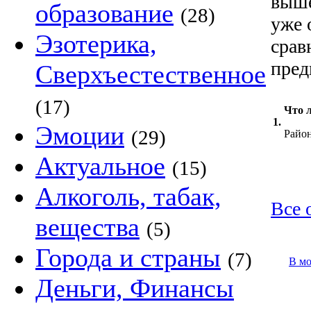
выше
образование
(28)
уже 
Эзотерика,
срав
пред
Сверхъестественное
(17)
Что 
1.
Эмоции
(29)
Райо
Актуальное
(15)
Алкоголь, табак,
Все 
вещества
(5)
Города и страны
(7)
В м
Деньги, Финансы