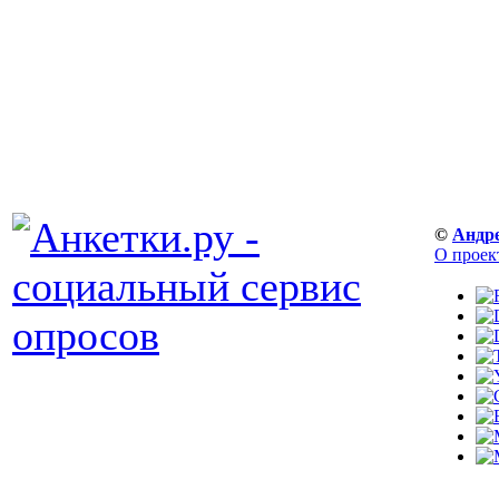
©
Андр
О проек