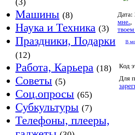
(3)
Машины
(8)
Дата:
мне.
Наука и Техника
(3)
твоем
Праздники, Подарки
В м
(12)
Работа, Карьера
Код э
(18)
Советы
Для п
(5)
зарег
Соц.опросы
(65)
Субкультуры
(7)
Телефоны, плееры,
гаджеты
(30)