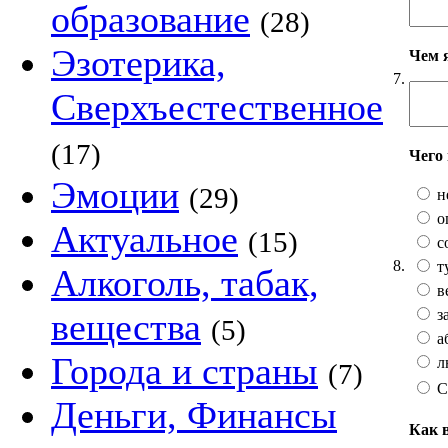
образование
(28)
Эзотерика,
Чем 
7.
Сверхъестественное
(17)
Чего
Эмоции
(29)
н
о
Актуальное
(15)
с
8.
т
Алкоголь, табак,
в
з
вещества
(5)
а
Города и страны
л
(7)
С
Деньги, Финансы
Как 