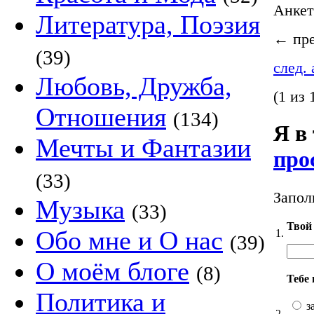
Анке
Литература, Поэзия
←
пре
(39)
след.
Любовь, Дружба,
(1 из 
Отношения
(134)
Я в
Мечты и Фантазии
про
(33)
Запол
Музыка
(33)
Твой 
Обо мне и О нас
1.
(39)
О моём блоге
(8)
Тебе
Политика и
з
2.