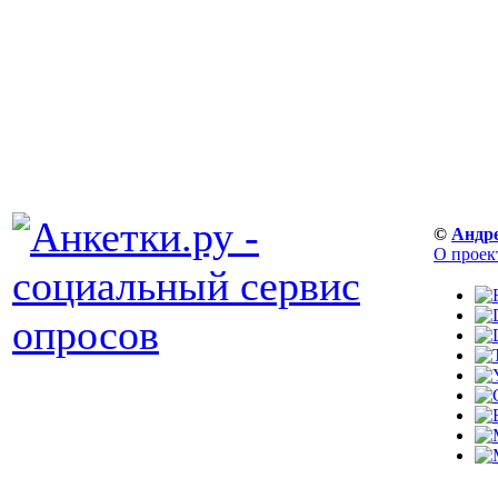
©
Андр
О проек