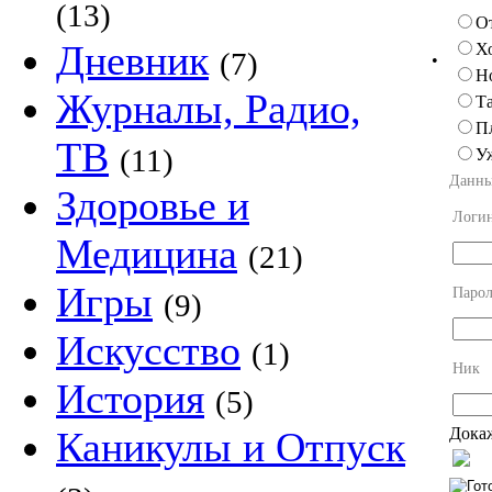
(13)
О
Дневник
Х
(7)
•
Н
Журналы, Радио,
Та
П
ТВ
(11)
У
Данны
Здоровье и
Логи
Медицина
(21)
Игры
Парол
(9)
Искусство
(1)
Ник
История
(5)
Докаж
Каникулы и Отпуск