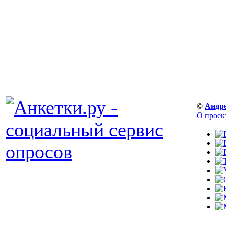
©
Андр
О проек