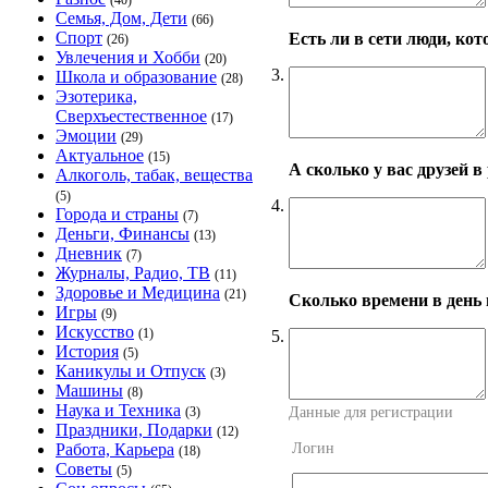
(40)
Семья, Дом, Дети
(66)
Спорт
Есть ли в сети люди, ко
(26)
Увлечения и Хобби
(20)
3.
Школа и образование
(28)
Эзотерика,
Сверхъестественное
(17)
Эмоции
(29)
Актуальное
(15)
А сколько у вас друзей в
Алкоголь, табак, вещества
(5)
4.
Города и страны
(7)
Деньги, Финансы
(13)
Дневник
(7)
Журналы, Радио, ТВ
(11)
Здоровье и Медицина
(21)
Сколько времени в день 
Игры
(9)
Искусство
(1)
5.
История
(5)
Каникулы и Отпуск
(3)
Машины
(8)
Наука и Техника
Данные для регистрации
(3)
Праздники, Подарки
(12)
Логин
Работа, Карьера
(18)
Советы
(5)