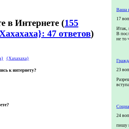
Ваша 
17 во
те в Интернете
(
155
Итак, 
Хахахаха}: 47 ответов
)
В посл
не то 
{Хахахаха}
Гражд
23 во
ись к интернету?
Разреш
вступа
уете?
Социа
24 во
пишу 