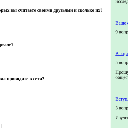
иссле
торых вы считаете своими друзьями и сколько их?
Ваше 
9 воп
 реале?
Вакци
5 воп
Прошу
общест
вы проводите в сети?
Вступ
3 воп
Изуче