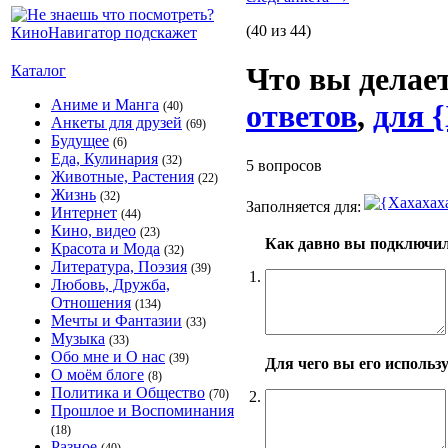
(40 из 44)
Что вы делае
Каталог
Аниме и Манга
ответов
,
для {
(40)
Анкеты для друзей
(69)
Будущее
(6)
Еда, Кулинария
(32)
5 вопросов
Животные, Растения
(22)
Жизнь
(32)
Заполняется для:
Интернет
(44)
Кино, видео
(23)
Как давно вы подключил
Красота и Мода
(32)
Литература, Поэзия
(39)
1.
Любовь, Дружба,
Отношения
(134)
Мечты и Фантазии
(33)
Музыка
(33)
Обо мне и О нас
(39)
Для чего вы его использ
О моём блоге
(8)
Политика и Общество
(70)
2.
Прошлое и Воспоминания
(18)
Разное