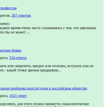
профессия
просов,
267 ответов
начну:
еднее время очень часто сталкиваюсь с тем, что школьник
что бы не может ...
анские браки
проса,
554 ответа
ить или запретить, вредно или полезно, вступать или не
ть - какой точки зрения придержив...
льная проблема проституции в российском обществе
проса,
1021 ответ
курсовую, для этого нужно провести социологическое