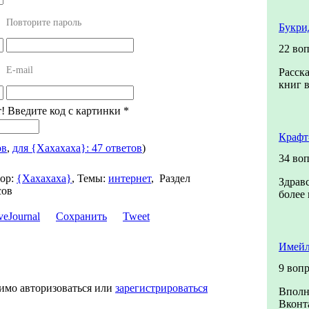
Повторите пароль
Букри
22 во
E-mail
Расск
книг в
т! Введите код с картинки
*
Крафт
ов
,
для {Хахахаха}: 47 ответов
)
34 во
ор:
{Хахахаха}
,
Темы:
интернет
,
Раздел
Здравс
сов
более 
Сохранить
Tweet
Имейл
9 воп
димо авторизоваться или
зарегистрироваться
Вполн
Вконта