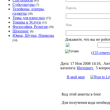
Соц.опросы
(65)
Субкультуры
(7)
Пароль
Телефоны, плееры,
гаджеты
(30)
Темы для взрослых
(15)
Товары и Услуги
(11)
Ник
Философия, Религия
(19)
Шоппинг
(6)
Юмор, Шутки, Приколы
Докажите, что вы не робо
(14)
(
155 ответ
Дата:
17 Ноя 2008 14:16,
Авт
каталога:
Интернет
,
5 вопро
В мой мир
Код этой анкеты в блог
Для получения кода необхо