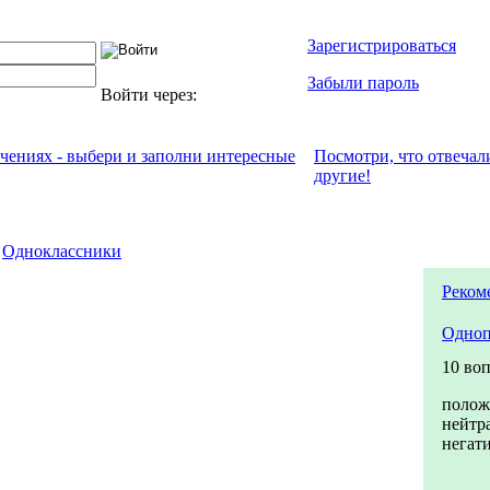
Зарегистрироваться
Забыли пароль
Войти через:
ечениях - выбери и заполни интересные
Посмотри, что отвeчал
другие!
Одноклассники
Реком
Одноп
10 во
полож
нейтр
негат