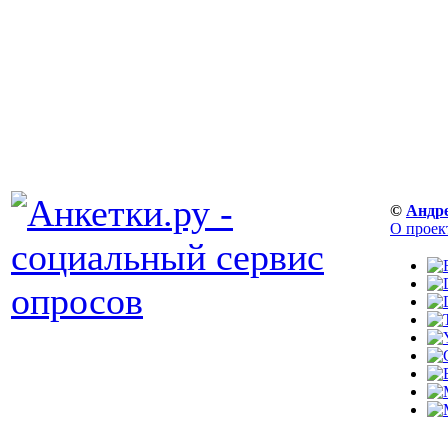
©
Андр
О проек