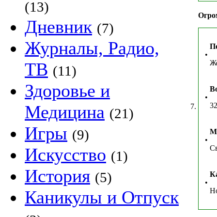
(13)
Огро
Дневник
(7)
Журналы, Радио,
П
•
Ж
ТВ
(11)
Здоровье и
В
•
32
Медицина
7.
(21)
Игры
(9)
М
•
Св
Искусство
(1)
История
(5)
К
•
Н
Каникулы и Отпуск