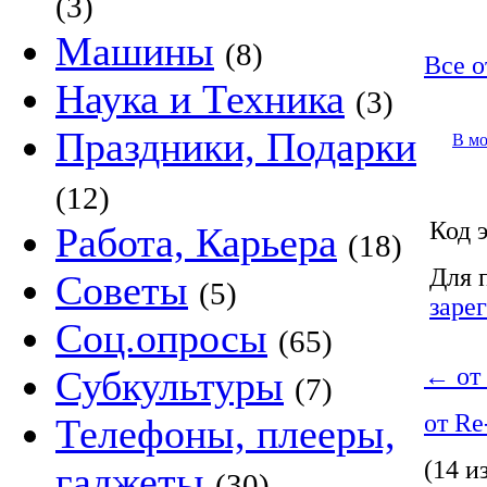
(3)
Машины
(8)
Все о
Наука и Техника
(3)
Праздники, Подарки
В м
(12)
Код э
Работа, Карьера
(18)
Для 
Советы
(5)
заре
Соц.опросы
(65)
←
от
Субкультуры
(7)
от R
Телефоны, плееры,
(14 и
гаджеты
(30)