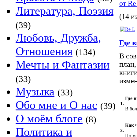
от R
Литература, Поэзия
(14 и
(39)
Любовь, Дружба,
Где 
Отношения
(134)
В сов
Мечты и Фантазии
план,
книги
(33)
измен
Музыка
(33)
Где 
Обо мне и О нас
(39)
1.
В бо
О моём блоге
(8)
Как 
Политика и
2.
По м