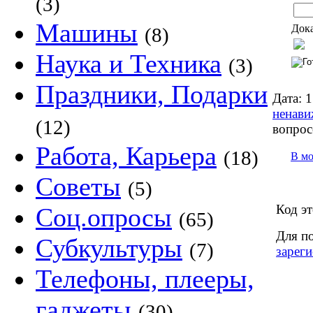
(3)
Машины
Дока
(8)
Наука и Техника
(3)
Праздники, Подарки
Дата:
1
ненави
(12)
вопрос
Работа, Карьера
(18)
В м
Советы
(5)
Код эт
Соц.опросы
(65)
Для п
Субкультуры
(7)
зареги
Телефоны, плееры,
гаджеты
(30)