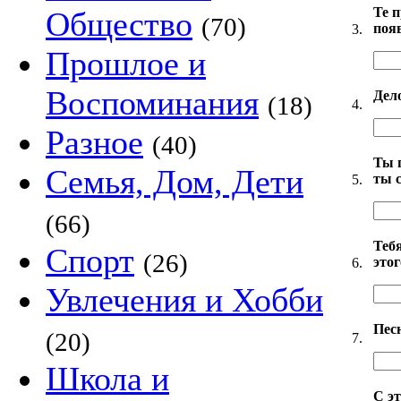
Те 
Общество
(70)
появ
3.
Прошлое и
Воспоминания
Дел
(18)
4.
Разное
(40)
Ты п
Семья, Дом, Дети
ты 
5.
(66)
Теб
Спорт
(26)
это
6.
Увлечения и Хобби
Пес
(20)
7.
Школа и
С э