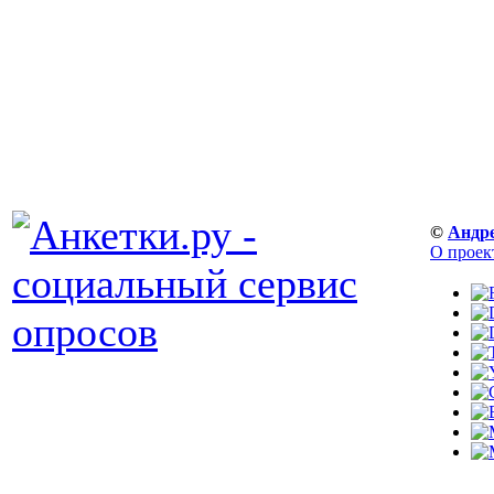
©
Андр
О проек