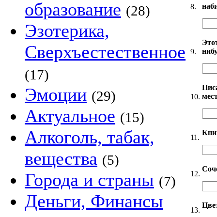
образование
наби
8.
(28)
Эзотерика,
Этот
Сверхъестественное
ниб
9.
(17)
Писа
Эмоции
(29)
мест
10.
Актуальное
(15)
Алкоголь, табак,
Книг
11.
вещества
(5)
Соче
12.
Города и страны
(7)
Деньги, Финансы
Цве
13.