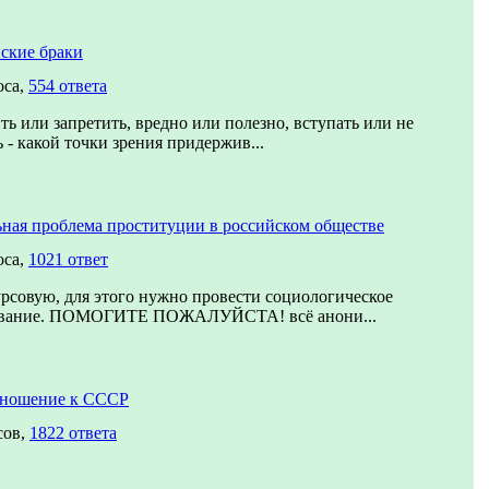
ские браки
оса,
554 ответа
ть или запретить, вредно или полезно, вступать или не
 - какой точки зрения придержив...
ная проблема проституции в российском обществе
оса,
1021 ответ
рсовую, для этого нужно провести социологическое
ование. ПОМОГИТЕ ПОЖАЛУЙСТА! всё анони...
тношение к СССР
сов,
1822 ответа