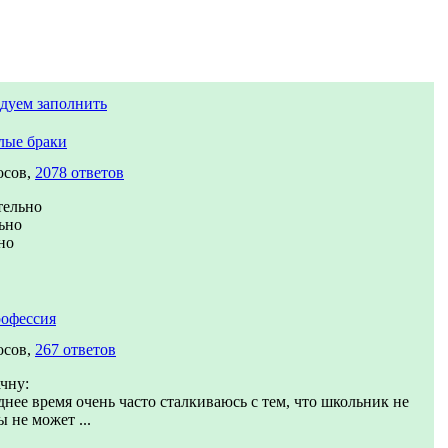
дуем заполнить
лые браки
осов,
2078 ответов
тельно
ьно
но
офессия
осов,
267 ответов
ачну:
днее время очень часто сталкиваюсь с тем, что школьник не
ы не может ...