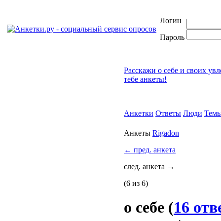
Логин
Пароль
Расскажи о себе и своих ув
тебе анкеты!
Анкетки
Ответы
Люди
Тем
Анкеты
Rigadon
←
пред. анкета
след. анкета
→
(6 из 6)
о себе
(
16 отв