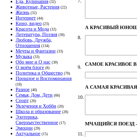
7.
Еда, Кулинария
(32)
Животные, Растения
(22)
Жизнь
(32)
Интернет
(44)
Кино, видео
(23)
А КРАСИВЫЙ ЮНО
Красота и Мода
(32)
Литература, Поэзия
(39)
8.
Любовь, Дружба,
Отношения
(134)
Мечты и Фантазии
(33)
Музыка
(33)
Обо мне и О нас
(39)
САМОЕ КРАСИВОЕ 
9.
О моём блоге
(8)
Политика и Общество
(70)
Прошлое и Воспоминания
(18)
А САМАЯ КРАСИВАЯ
Разное
(40)
Семья, Дом, Дети
(66)
10.
Спорт
(26)
Увлечения и Хобби
(20)
Школа и образование
(28)
Эзотерика,
Сверхъестественное
(17)
МЧАЩИЙСЯ ПОЕЗД - 
Эмоции
(29)
Актуальное
11.
(15)