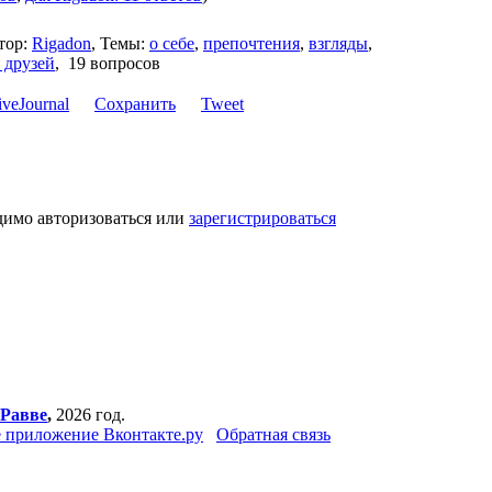
тор:
Rigadon
,
Темы:
о себе
,
препочтения
,
взгляды
,
 друзей
,
19 вопросов
Сохранить
Tweet
димо авторизоваться или
зарегистрироваться
 Равве
,
2026 год.
 приложение Вконтакте.ру
Обратная связь