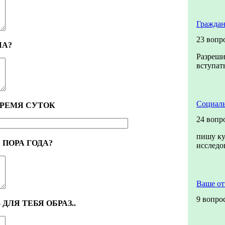
Граждан
23 вопр
ША?
Разреши
вступать
Социаль
ВРЕМЯ СУТОК
24 вопр
пишу ку
 ПОРА ГОДА?
исслед
Ваше о
9 вопро
ДЛЯ ТЕБЯ ОБРАЗ..