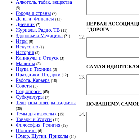
Алкоголь, табак, вещества
(5)
Города и страны
(7)
Деньги, Финансы
(13)
ПЕРВАЯ АССОЦИАЦИ
Дневник
(7)
"ДОРОГА"
Журналы, Радио, ТВ
(11)
Здоровье и Медицина
(21)
12.
Игры
(9)
Искусство
(1)
История
(5)
Каникулы и Отпуск
(3)
Машины
(8)
САМАЯ ИДИОТСКАЯ
Наука и Техника
(3)
Праздники, Подарки
(12)
13.
Работа, Карьера
(18)
Советы
(5)
Соц.опросы
(65)
Субкультуры
(7)
Телефоны, плееры, гаджеты
ПО-ВАШЕМУ, САМО
(30)
Темы для взрослых
14.
(15)
Товары и Услуги
(11)
Философия, Религия
(19)
Шоппинг
(6)
Юмор, Шутки, Приколы
(14)