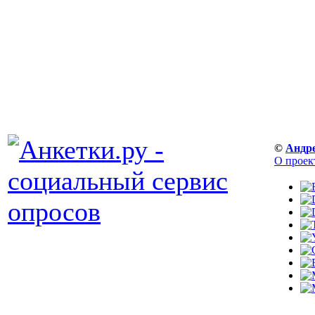
©
Андр
О проек