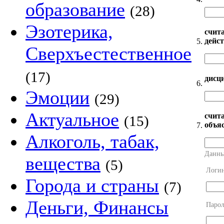
образование
(28)
Эзотерика,
счита
дейс
5.
Сверхъестественное
(17)
дисци
6.
Эмоции
(29)
Актуальное
счита
(15)
объяс
7.
Алкоголь, табак,
Данны
вещества
(5)
Логи
Города и страны
(7)
Деньги, Финансы
Парол