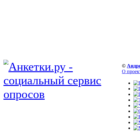
©
Андр
О проек