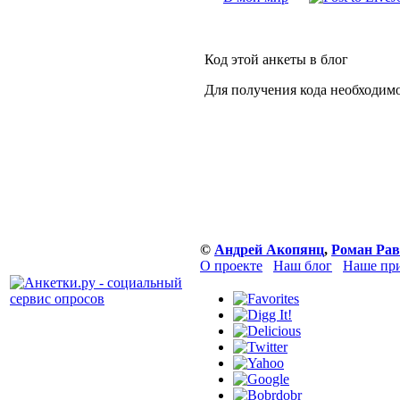
Код этой анкеты в блог
Для получения кода необходим
©
Андрей Акопянц
,
Роман Рав
О проекте
Наш блог
Наше при