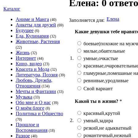
Елена: 0 ответ
Каталог
Елена
Аниме и Манга
Заполняется для:
(40)
Анкеты для друзей
(69)
Будущее
(6)
Какие девушки тебе нравят
Еда, Кулинария
(32)
Животные, Растения
боевые(похожие на мужч
(22)
милые,обаятельные
Жизнь
(32)
1.
Интернет
умные,очкастые
(44)
Кино, видео
(23)
красивые,очаровательны
Красота и Мода
(32)
гламурные,помешаные на
Литература, Поэзия
(39)
Любовь, Дружба,
ревнивые,уродливые
Отношения
(134)
Свой вариант
Мечты и Фантазии
(33)
Музыка
(33)
Какой ты в жизни?
*
Обо мне и О нас
(39)
О моём блоге
(8)
красивый,крутой
Политика и Общество
(70)
2.
умный,задира
Прошлое и
резкий,не адыкватный
Воспоминания
(18)
романтичный,нежный
Разное
(40)