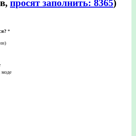
ов,
просят заполнить: 8365
)
ся?
*
ин)
е
 моде