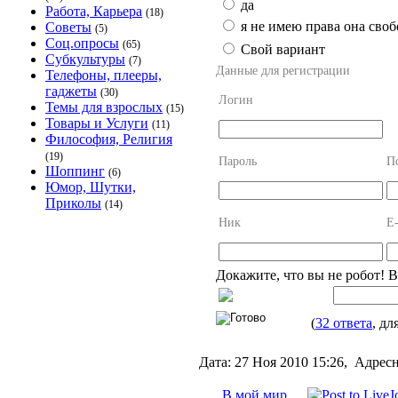
да
Работа, Карьера
(18)
я не имею права она сво
Советы
(5)
Соц.опросы
(65)
Свой вариант
Субкультуры
(7)
Данные для регистрации
Телефоны, плееры,
гаджеты
(30)
Логин
Темы для взрослых
(15)
Товары и Услуги
(11)
Философия, Религия
(19)
Пароль
П
Шоппинг
(6)
Юмор, Шутки,
Приколы
(14)
Ник
E-
Докажите, что вы не робот! 
(
32 ответа
, дл
Дата:
27 Ноя 2010 15:26,
Адресн
В мой мир