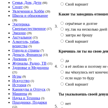
Семья, Дом, Дети
(66)
Свой вариант
Спорт
(26)
Увлечения и Хобби
(20)
Какие ты заводишь отноше
Школа и образование
(28)
серьёзные и долгие
Эзотерика,
3.
Сверхъестественное
ну..так на несколько дней
(17)
Эмоции
(29)
завтра же брошу
Актуальное
(15)
Свой вариант
Алкоголь, табак,
вещества
(5)
Города и страны
(7)
Кричишь ли ты на свою де
Деньги, Финансы
(13)
Дневник
(7)
да
Журналы, Радио, ТВ
(11)
4.
я её люблю и поэтому не
Здоровье и Медицина
вы чёкнулись нет конечн
(21)
Игры
(9)
если надо то буду
Искусство
(1)
Свой вариант
История
(5)
Каникулы и Отпуск
(3)
Машины
Ты указываешь своей деву
(8)
Наука и Техника
(3)
Праздники, Подарки
нет
5.
(12)