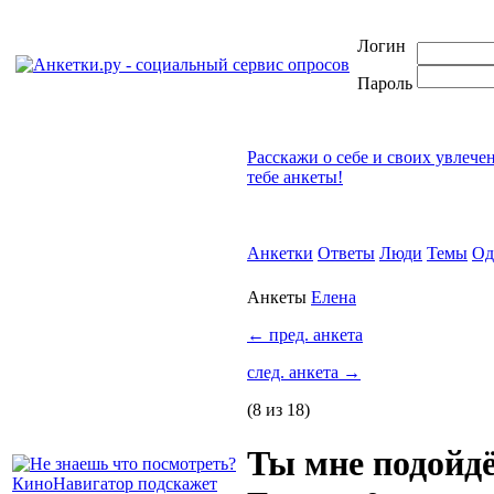
Логин
Пароль
Расскажи о себе и своих увлече
тебе анкеты!
Анкетки
Ответы
Люди
Темы
Од
Анкеты
Елена
←
пред. анкета
след. анкета
→
(8 из 18)
Ты мне подойд