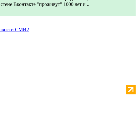
стене Вконтакте "проживут" 1000 лет и ...
овости СМИ2