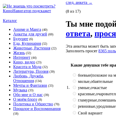
след. анкета
→
(8 из 17)
Каталог
Ты мне подо
Аниме и Манга
(40)
ответа
,
прося
Анкеты для друзей
(69)
Будущее
(6)
Еда, Кулинария
(32)
Эта анкетка может быть зап
Животные, Растения
(22)
Заполнить просят
8365 поль
Жизнь
(32)
Интернет
(44)
Кино, видео
(23)
Какие девушки тебе нр
Красота и Мода
(32)
Литература, Поэзия
(39)
боевые(похожие на 
Любовь, Дружба,
Отношения
милые,обаятельные
(134)
Мечты и Фантазии
(33)
1.
умные,очкастые
Музыка
(33)
красивые,очаровате
Обо мне и О нас
(39)
О моём блоге
гламурные,помешаны
(8)
Политика и Общество
(70)
ревнивые,уродливые
Прошлое и Воспоминания
Свой вариант
(18)