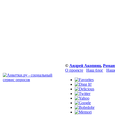
©
Андрей Акопянц
,
Роман
О проекте
Наш блог
Наше