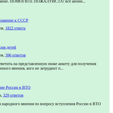
вание. ПОМОГИТЕ ПОЖАЛУЙСТА! всё анони...
ношение к СССР
ов,
1822 ответа
ция детей
ов,
396 ответов
ветить на представленную ниже анкету для получения
нного мнения, кого не затруднит п...
ние России в ВТО
а,
329 ответов
 народного мнения по вопросу вступления России в ВТО