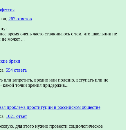
офессия
сов,
267 ответов
чну:
нее время очень часто сталкиваюсь с тем, что школьник не
 не может ...
кие браки
са,
554 ответа
ь или запретить, вредно или полезно, вступать или не
 - какой точки зрения придержив...
ая проблема проституции в российском обществе
са,
1021 ответ
совую, для этого нужно провести социологическое