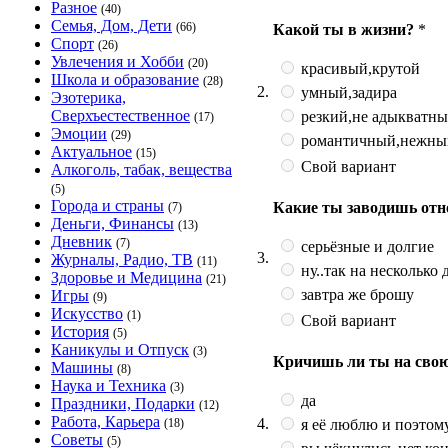
Разное
(40)
Семья, Дом, Дети
(66)
Какой ты в жизни?
*
Спорт
(26)
Увлечения и Хобби
(20)
красивый,крутой
Школа и образование
(28)
2.
умный,задира
Эзотерика,
Сверхъестественное
резкий,не адыкватн
(17)
Эмоции
(29)
романтичный,нежны
Актуальное
(15)
Свой вариант
Алкоголь, табак, вещества
(5)
Города и страны
Какие ты заводишь от
(7)
Деньги, Финансы
(13)
Дневник
(7)
серьёзные и долгие
3.
Журналы, Радио, ТВ
(11)
ну..так на несколько 
Здоровье и Медицина
(21)
завтра же брошу
Игры
(9)
Искусство
(1)
Свой вариант
История
(5)
Каникулы и Отпуск
(3)
Кричишь ли ты на сво
Машины
(8)
Наука и Техника
(3)
да
Праздники, Подарки
(12)
Работа, Карьера
4.
я её люблю и поэтом
(18)
Советы
(5)