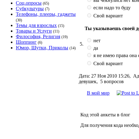
вы чёкнулись нет ко
Соц.опросы
(65)
если надо то буду
Субкультуры
(7)
Телефоны, плееры, гаджеты
Свой вариант
(30)
Темы для взрослых
(15)
Ты указываешь своей 
Товары и Услуги
(11)
Философия, Религия
(19)
нет
Шоппинг
(6)
5.
Юмор, Шутки, Приколы
да
(14)
я не имею права она
Свой вариант
Дата:
27 Ноя 2010 15:26,
Ад
девушек, 5 вопросов
В мой мир
Код этой анкеты в блог
Для получения кода необх