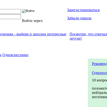
Зарегистрироваться
Забыли пароль
Войти через:
лечениях - выбери и заполни интересные
Посмотри, что отвeча
другие!
ы
Одноклассники
Рекоменд
Однопол
10 вопро
положит
нейтрал
негатив