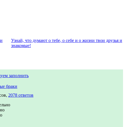
ли
Узнай, что думают о тебе, о себе и о жизни твои друзья и
знакомые!
уем заполнить
ые браки
сов,
2078 ответов
ельно
ьно
но