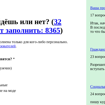
Ваша пр
17 вопро
йдёшь или нет?
(
32
Итак, на
В послед
т заполнить: 8365
)
то что бы
олнена только для кого-либо персонально.
зователей
.
Гражданс
23 вопро
авятся?
*
Разрешит
мужчин)
вступать
льные
Социальн
е на моде
24 вопро
пишу кур