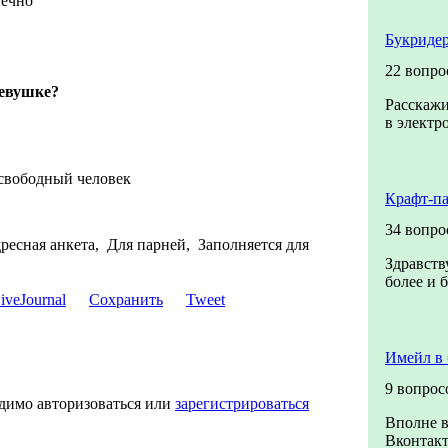
нечно
Букридер
22 вопро
девушке?
Расскажи
в электр
 свободный человек
Крафт-п
34 вопро
ресная анкета, Для парней, Заполняется для
Здравств
более и 
Сохранить
Tweet
Имейл в 
9 вопрос
одимо авторизоваться или
зарегистрироваться
Вполне в
Вконтакт