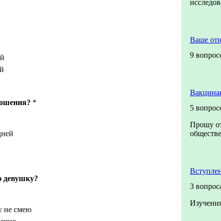
исследо
Ваше от
9 вопрос
ый
й
Вакцина
ношения?
*
5 вопрос
Прошу от
дней
обществе
Вступле
ю девушку?
3 вопрос
Изучения
у не смею