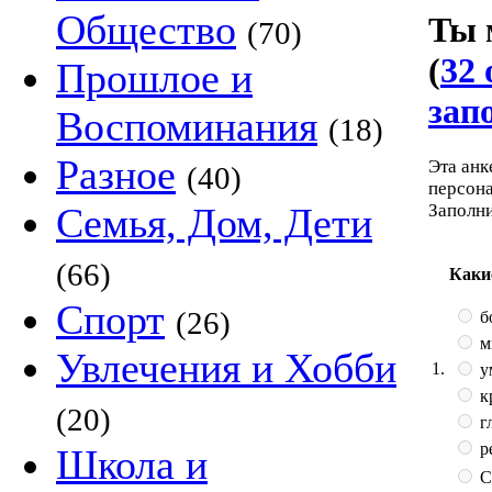
Общество
Ты 
(70)
(
32 
Прошлое и
зап
Воспоминания
(18)
Разное
Эта анк
(40)
персона
Заполн
Семья, Дом, Дети
(66)
Каки
Спорт
(26)
б
м
Увлечения и Хобби
1.
у
к
(20)
г
р
Школа и
С