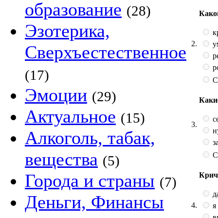
образование
(28)
Како
Эзотерика,
к
2.
у
Сверхъестественное
р
р
(17)
С
Эмоции
(29)
Каки
Актуальное
(15)
с
3.
ну
Алкоголь, табак,
з
вещества
С
(5)
Города и страны
Крич
(7)
д
Деньги, Финансы
4.
я
в