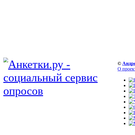
©
Андр
О проек