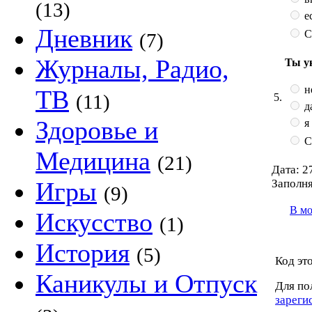
(13)
ес
Дневник
С
(7)
Журналы, Радио,
Ты у
н
ТВ
(11)
5.
д
Здоровье и
я
С
Медицина
(21)
Дата:
27
Заполня
Игры
(9)
В м
Искусство
(1)
История
(5)
Код эт
Каникулы и Отпуск
Для по
зареги