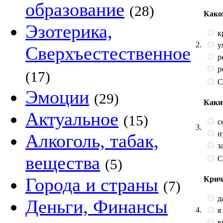
образование
(28)
Како
Эзотерика,
к
2.
у
Сверхъестественное
р
р
(17)
С
Эмоции
(29)
Каки
Актуальное
(15)
с
3.
ну
Алкоголь, табак,
з
вещества
С
(5)
Города и страны
Крич
(7)
д
Деньги, Финансы
4.
я
в