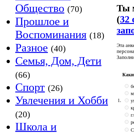
Общество
Ты 
(70)
(
32 
Прошлое и
зап
Воспоминания
(18)
Разное
Эта анк
(40)
персона
Заполн
Семья, Дом, Дети
(66)
Каки
Спорт
(26)
б
м
Увлечения и Хобби
1.
у
к
(20)
г
р
Школа и
С