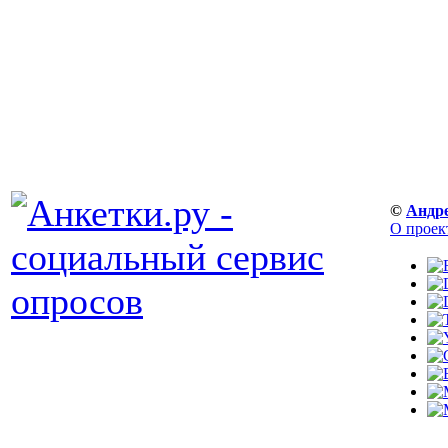
©
Андр
О проек