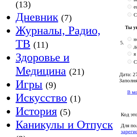
(13)
ес
Дневник
С
(7)
Журналы, Радио,
Ты у
н
ТВ
(11)
5.
д
Здоровье и
я
С
Медицина
(21)
Дата:
27
Заполня
Игры
(9)
В м
Искусство
(1)
История
(5)
Код эт
Каникулы и Отпуск
Для по
зареги