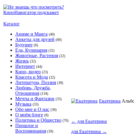
Каталог
Аниме и Манга
(40)
Анкеты для друзей
(69)
Будущее
(6)
Еда, Кулинария
(32)
Животные, Растения
(22)
Жизнь
(32)
Интернет
(44)
Кино, видео
(23)
Красота и Мода
(32)
Литература, Поэзия
(39)
Любовь, Дружба,
Отношения
(134)
Мечты и Фантазии
(33)
Екатерина
Альб
Музыка
(33)
Обо мне и О нас
(39)
О моём блоге
(8)
Политика и Общество
(70)
←
для Екатерина
Прошлое и
Воспоминания
для Екатерина
→
(18)