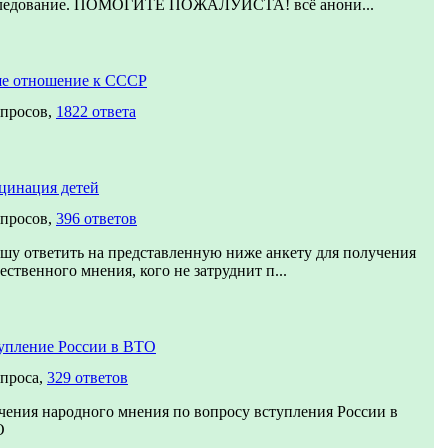
ледование. ПОМОГИТЕ ПОЖАЛУЙСТА! всё анони...
е отношение к СССР
опросов,
1822 ответа
цинация детей
опросов,
396 ответов
шу ответить на представленную ниже анкету для получения
ественного мнения, кого не затруднит п...
упление России в ВТО
опроса,
329 ответов
чения народного мнения по вопросу вступления России в
О