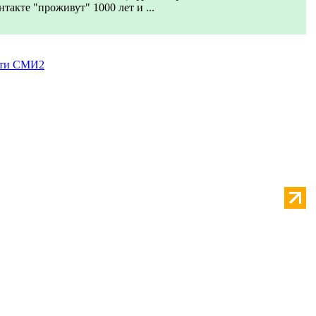
нтакте "проживут" 1000 лет и ...
ти СМИ2