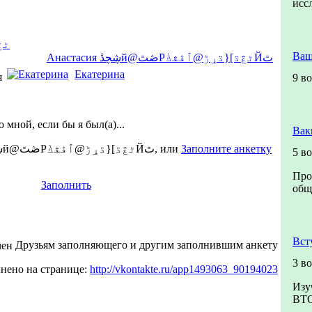
исс
Ваш
Анастасия ڜچڐй@ڞٿРٹڠڌ]{ڌړڑ@ٱڦڤڬЙٿ
Екатерина
я
9 в
 мной, если бы я был(а)...
Вак
с Анастасия ڜچڐй@ڞٿРٹڠڌ]{ڌړڑ@ٱڦڤڬЙٿ, или
Заполните анкетку
5 в
Про
Заполнить
общ
Вст
Друзьям заполняющего и другим заполнившим анкету
3 в
нено на странице:
http://vkontakte.ru/app1493063_90194023
Изу
ВТ