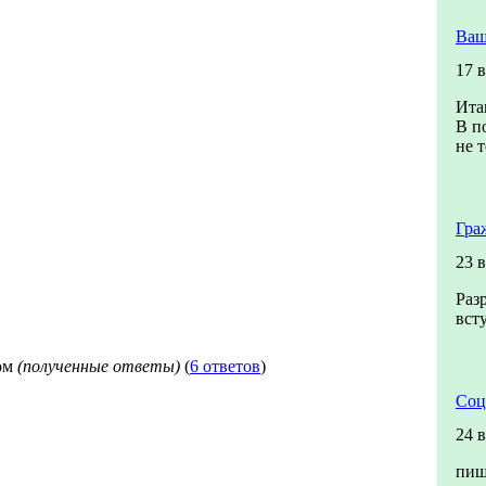
Ваш
17 
Ита
В п
не т
Гра
23 
Раз
вст
ом
(полученные ответы)
(
6 ответов
)
Соц
24 
пиш