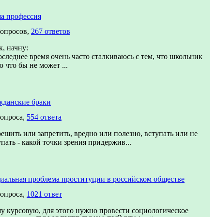
а профессия
вопросов,
267 ответов
к, начну:
оследнее время очень часто сталкиваюсь с тем, что школьник
о что бы не может ...
жданские браки
вопроса,
554 ответа
решить или запретить, вредно или полезно, вступать или не
упать - какой точки зрения придержив...
иальная проблема проституции в российском обществе
вопроса,
1021 ответ
у курсовую, для этого нужно провести социологическое