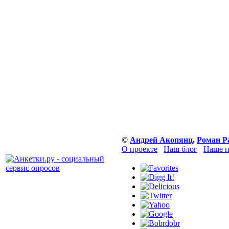
©
Андрей Акопянц
,
Роман Р
О проекте
Наш блог
Наше п