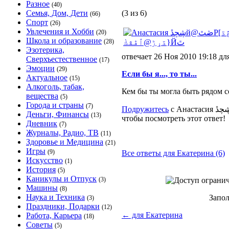
Разное
(40)
Семья, Дом, Дети
(3 из 6)
(66)
Спорт
(26)
Увлечения и Хобби
(20)
Школа и образование
(28)
Эзотерика,
отвечает 26 Ноя 2010 19:18 дл
Сверхъестественное
(17)
Эмоции
(29)
Если бы я..., то ты...
Актуальное
(15)
Алкоголь, табак,
Кем бы ты могла быть рядом со
вещества
(5)
Города и страны
(7)
Подружитесь
Деньги, Финансы
(13)
чтобы посмотреть этот ответ!
Дневник
(7)
Журналы, Радио, ТВ
(11)
Здоровье и Медицина
(21)
Игры
(9)
Все ответы для Екатерина (6)
Искусство
(1)
История
(5)
Каникулы и Отпуск
(3)
Машины
(8)
Наука и Техника
Запол
(3)
Праздники, Подарки
(12)
←
для Екатерина
Работа, Карьера
(18)
Советы
(5)