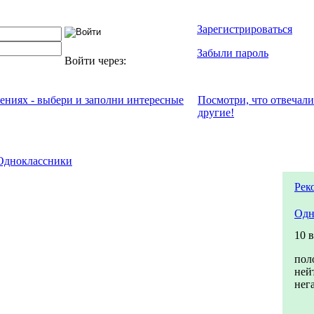
Зарегистрироваться
Забыли пароль
Войти через:
чениях - выбери и заполни интересные
Посмотри, что отвeчали
другие!
Одноклассники
Рек
Одн
10 
пол
ней
нег