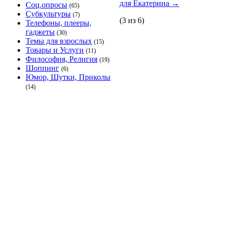
для Екатерина
→
Соц.опросы
(65)
Субкультуры
(7)
(3 из 6)
Телефоны, плееры,
гаджеты
(30)
Темы для взрослых
(15)
Товары и Услуги
(11)
Философия, Религия
(19)
Шоппинг
(6)
Юмор, Шутки, Приколы
(14)