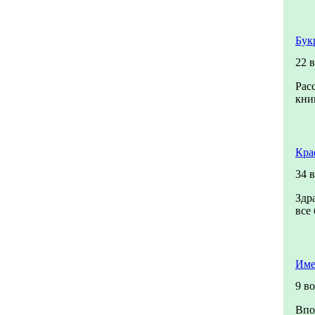
Бук
22 
Рас
кни
Кра
34 
Здр
все
Име
9 в
Впо