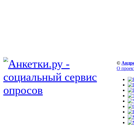
©
Андр
О проек