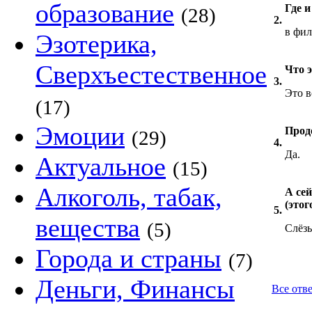
образование
Где 
(28)
2.
в фил
Эзотерика,
Сверхъестественное
Что э
3.
Это в
(17)
Эмоции
Прод
(29)
4.
Да.
Актуальное
(15)
Алкоголь, табак,
А се
(этог
5.
вещества
(5)
Слёз
Города и страны
(7)
Деньги, Финансы
Все отв