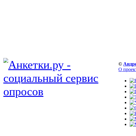
©
Андр
О проек