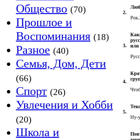
Общество
(70)
Люб
2.
Рок
Прошлое и
Воспоминания
(18)
Как
рус
3.
Разное
или
(40)
Рус
Семья, Дом, Дети
Кра
(66)
груп
4.
Спорт
(26)
Чтоб
Увлечения и Хобби
Текс
5.
(20)
Ну-у
Школа и
Пов
хор