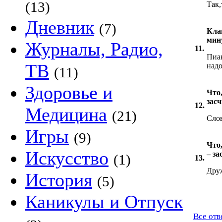
(13)
Так,
Дневник
(7)
Кла
мин
Журналы, Радио,
11.
Пиан
ТВ
над
(11)
Здоровье и
Что,
зас
12.
Медицина
(21)
Сло
Игры
(9)
Что,
Искусство
– за
(1)
13.
Дру
История
(5)
Каникулы и Отпуск
Все отв