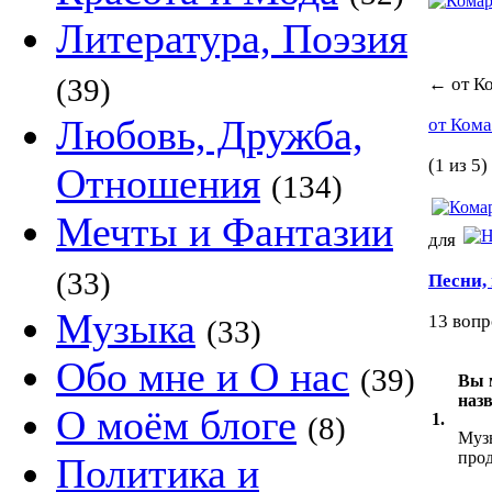
Литература, Поэзия
(39)
←
от К
Любовь, Дружба,
от Ком
(1 из 5)
Отношения
(134)
Мечты и Фантазии
для
(33)
Песни,
Музыка
13 вопр
(33)
Обо мне и О нас
(39)
Вы 
назв
О моём блоге
1.
(8)
Музы
про
Политика и