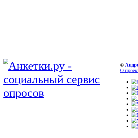
©
Андр
О проек