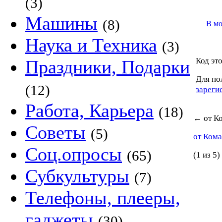
(3)
Машины
(8)
В м
Наука и Техника
(3)
Код это
Праздники, Подарки
Для по
(12)
зареги
Работа, Карьера
(18)
←
от К
Советы
(5)
от Ком
Соц.опросы
(65)
(1 из 5)
Субкультуры
(7)
Телефоны, плееры,
гаджеты
(30)