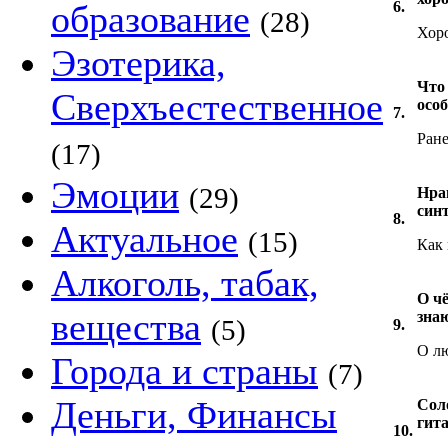
образование
6.
(28)
Хор
Эзотерика,
Что
Сверхъестественное
особ
7.
Ране
(17)
Эмоции
(29)
Нра
син
8.
Актуальное
(15)
Как 
Алкоголь, табак,
О ч
вещества
знаю
(5)
9.
О л
Города и страны
(7)
Деньги, Финансы
Соло
гит
10.