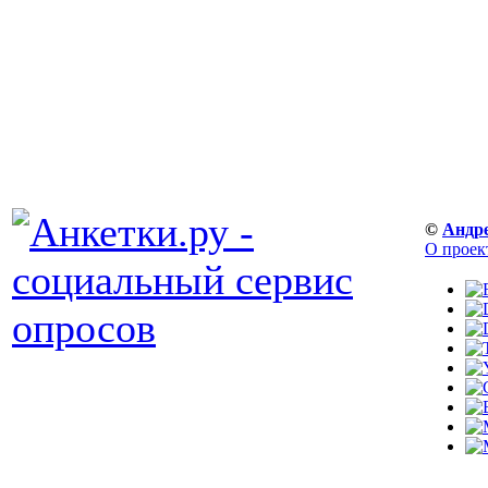
©
Андр
О проек