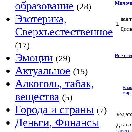
образование
Милоч
(28)
Эзотерика,
как т
1.
Сверхъестественное
Диан
(17)
Эмоции
Все отв
(29)
Актуальное
(15)
Алкоголь, табак,
В м
вещества
мир
(5)
Города и страны
(7)
Код это
Деньги, Финансы
Для по
зареги