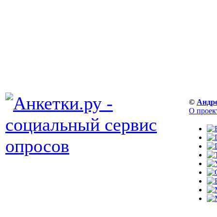
©
Андр
О проек