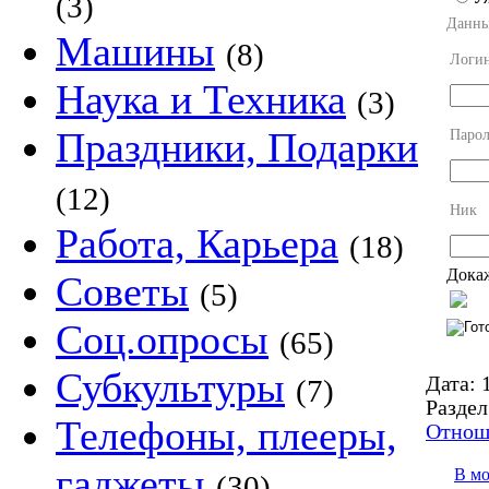
(3)
Данны
Машины
(8)
Логи
Наука и Техника
(3)
Праздники, Подарки
Парол
(12)
Ник
Работа, Карьера
(18)
Докаж
Советы
(5)
Соц.опросы
(65)
Субкультуры
Дата:
1
(7)
Раздел
Телефоны, плееры,
Отнош
гаджеты
В м
(30)