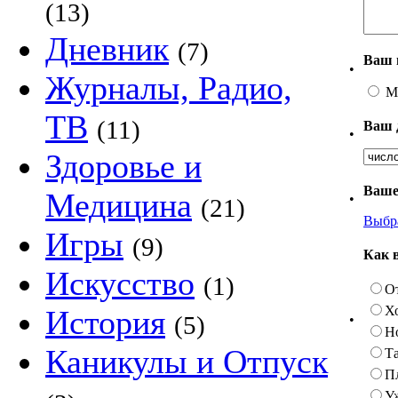
(13)
Дневник
(7)
Ваш 
•
Журналы, Радио,
М
ТВ
(11)
Ваш 
•
Здоровье и
Ваше
Медицина
•
(21)
Выбр
Игры
(9)
Как 
Искусство
(1)
О
Х
История
(5)
•
Н
Каникулы и Отпуск
Та
П
У