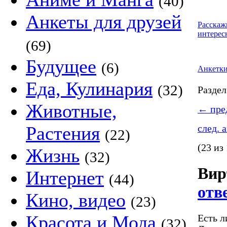
(40)
Анкеты для друзей
Расскаж
интерес
(69)
Будущее
(6)
Анкетк
Еда, Кулинария
(32)
Разде
Животные,
←
пред
Растения
след. 
(22)
(23 из
Жизнь
(32)
Вир
Интернет
(44)
отв
Кино, видео
(23)
Красота и Мода
Есть л
(32)