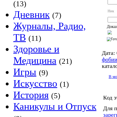
(13)
Дневник
Ник
(7)
Журналы, Радио,
Докаж
ТВ
(11)
Здоровье и
Дата:
Медицина
фоби
(21)
катало
Игры
(9)
В м
Искусство
(1)
История
(5)
Код э
Каникулы и Отпуск
Для п
зарег