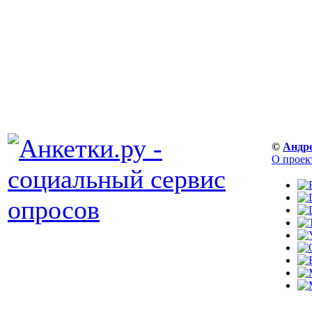
©
Андр
О проек