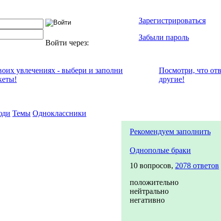
Зарегистрироваться
Забыли пароль
Войти через:
своих увлечениях - выбери и заполни
Посмотри, что от
кеты!
другие!
юди
Темы
Одноклассники
Рекомендуем заполнить
Однополые браки
10 вопросов,
2078 ответов
положительно
нейтрально
негативно