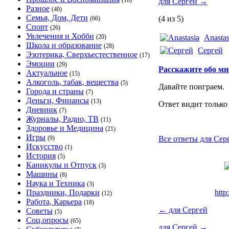
(18)
для Сергей
→
Разное
(40)
Семья, Дом, Дети
(4 из 5)
(66)
Спорт
(26)
Увлечения и Хобби
(20)
Anastas
Школа и образование
(28)
Сергей
Эзотерика, Сверхъестественное
(17)
Эмоции
(29)
Расскажите обо мн
Актуальное
(15)
Алкоголь, табак, вещества
(5)
Давайте поиграем.
Города и страны
(7)
Деньги, Финансы
(13)
Ответ видит только
Дневник
(7)
Журналы, Радио, ТВ
(11)
Здоровье и Медицина
(21)
Игры
(9)
Все ответы для Серг
Искусство
(1)
История
(5)
Каникулы и Отпуск
(3)
Машины
(8)
Наука и Техника
(3)
Праздники, Подарки
http
(12)
Работа, Карьера
(18)
←
для Сергей
Советы
(5)
Соц.опросы
(65)
для Сергей
→