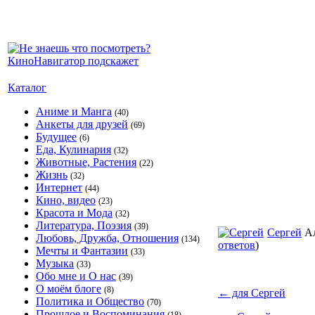
Каталог
Аниме и Манга
(40)
Анкеты для друзей
(69)
Будущее
(6)
Еда, Кулинария
(32)
Животные, Растения
(22)
Жизнь
(32)
Интернет
(44)
Кино, видео
(23)
Красота и Мода
(32)
Литература, Поэзия
(39)
Сергей
А
Любовь, Дружба, Отношения
(134)
ответов
)
Мечты и Фантазии
(33)
Музыка
(33)
Обо мне и О нас
(39)
О моём блоге
(8)
←
для Сергей
Политика и Общество
(70)
Прошлое и Воспоминания