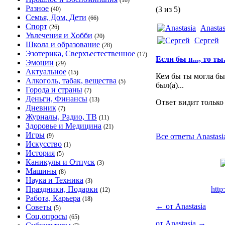
(18)
Разное
(3 из 5)
(40)
Семья, Дом, Дети
(66)
Спорт
(26)
Anastas
Увлечения и Хобби
(20)
Сергей
Школа и образование
(28)
Эзотерика, Сверхъестественное
(17)
Если бы я..., то ты.
Эмоции
(29)
Актуальное
(15)
Кем бы ты могла бы
Алкоголь, табак, вещества
(5)
был(а)...
Города и страны
(7)
Деньги, Финансы
(13)
Ответ видит только
Дневник
(7)
Журналы, Радио, ТВ
(11)
Здоровье и Медицина
(21)
Игры
(9)
Все ответы Anastasia
Искусство
(1)
История
(5)
Каникулы и Отпуск
(3)
Машины
(8)
Наука и Техника
(3)
Праздники, Подарки
http
(12)
Работа, Карьера
(18)
←
от Anastasia
Советы
(5)
Соц.опросы
(65)
от Anastasia
→