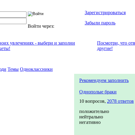
Зарегистрироваться
Забыли пароль
Войти через:
своих увлечениях - выбери и заполни
Посмотри, что от
кеты!
другие!
юди
Темы
Одноклассники
Рекомендуем заполнить
Однополые браки
10 вопросов,
2078 ответов
положительно
нейтрально
негативно