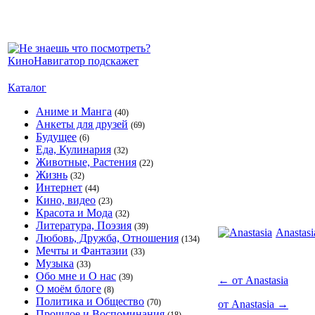
Каталог
Аниме и Манга
(40)
Анкеты для друзей
(69)
Будущее
(6)
Еда, Кулинария
(32)
Животные, Растения
(22)
Жизнь
(32)
Интернет
(44)
Кино, видео
(23)
Красота и Мода
(32)
Литература, Поэзия
(39)
Anastasi
Любовь, Дружба, Отношения
(134)
Мечты и Фантазии
(33)
Музыка
(33)
Обо мне и О нас
(39)
←
от Anastasia
О моём блоге
(8)
Политика и Общество
(70)
от Anastasia
→
Прошлое и Воспоминания