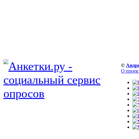
©
Андр
О проек