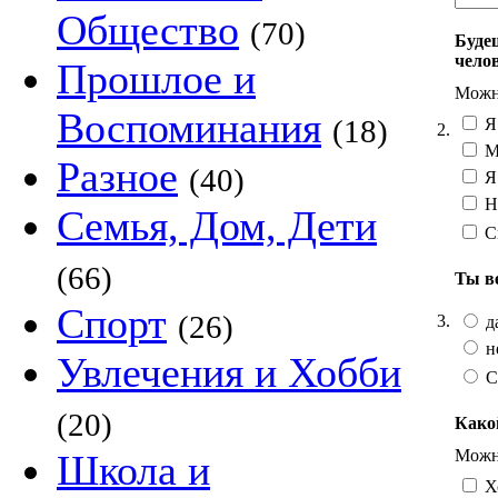
Общество
(70)
Буде
чело
Прошлое и
Можно
Воспоминания
(18)
Я 
2.
Мн
Разное
(40)
Я 
Не
Семья, Дом, Дети
С
(66)
Ты в
Спорт
(26)
3.
д
н
Увлечения и Хобби
С
(20)
Како
Можно
Школа и
Х