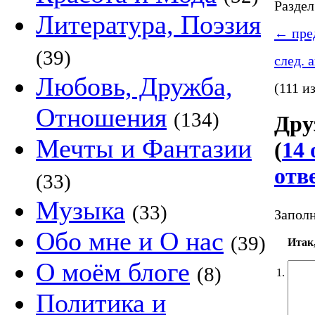
Разде
Литература, Поэзия
←
пред
(39)
след. 
Любовь, Дружба,
(111 и
Отношения
(134)
Дру
Мечты и Фантазии
(
14 
отв
(33)
Музыка
(33)
Заполн
Обо мне и О нас
(39)
Итак,
О моём блоге
(8)
1.
Политика и