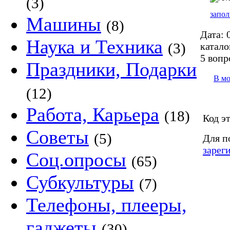
(3)
запол
Машины
(8)
Дата:
0
Наука и Техника
(3)
катало
5 вопр
Праздники, Подарки
В м
(12)
Работа, Карьера
(18)
Код э
Советы
(5)
Для п
зарег
Соц.опросы
(65)
Субкультуры
(7)
Телефоны, плееры,
гаджеты
(30)