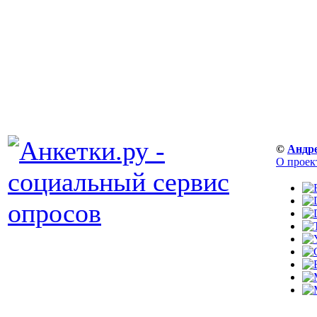
©
Андр
О проек