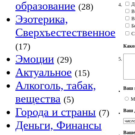
образование
Д
(28)
4.
В
Эзотерика,
В
Бо
Сверхъестественное
С
(17)
Како
Эмоции
(29)
5.
Актуальное
(15)
Алкоголь, табак,
Ваш 
•
вещества
(5)
М
Города и страны
Ваш 
(7)
•
Деньги, Финансы
Ваше