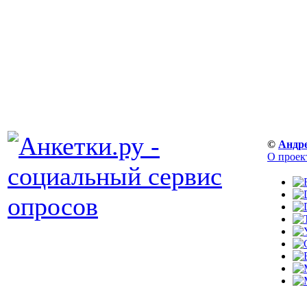
©
Андр
О проек