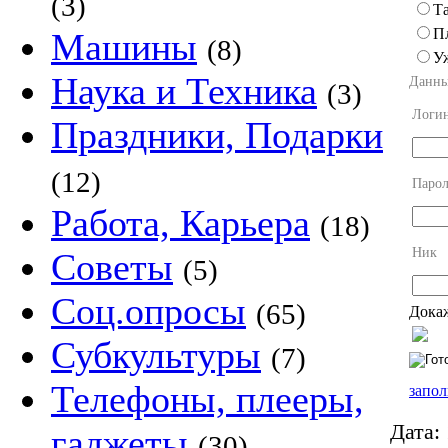
(3)
Та
П
Машины
(8)
У
Наука и Техника
Данны
(3)
Логи
Праздники, Подарки
(12)
Парол
Работа, Карьера
(18)
Ник
Советы
(5)
Соц.опросы
(65)
Докаж
Субкультуры
(7)
Телефоны, плееры,
запол
Дата:
гаджеты
(30)