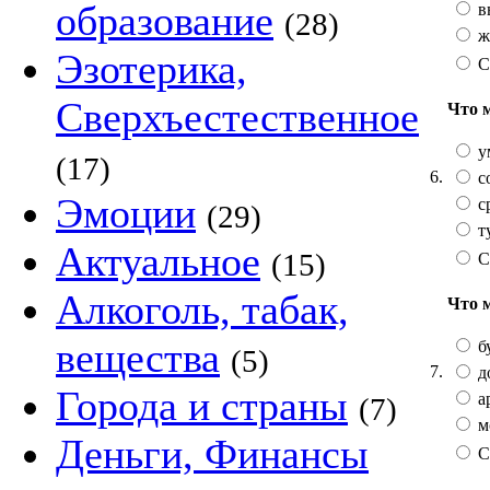
образование
в
(28)
ж
Эзотерика,
С
Сверхъестественное
Что 
у
(17)
6.
с
Эмоции
с
(29)
т
Актуальное
(15)
С
Алкоголь, табак,
Что 
вещества
б
(5)
7.
д
Города и страны
а
(7)
м
Деньги, Финансы
С