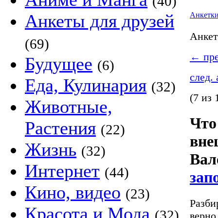
(40)
Анкеты для друзей
Анкетк
Анке
(69)
←
пре
Будущее
(6)
след.
Еда, Кулинария
(32)
(7 из 
Животные,
Что
Растения
(22)
вне
Жизнь
(32)
Вал
Интернет
(44)
зап
Кино, видео
(23)
Разби
Красота и Мода
(32)
верно