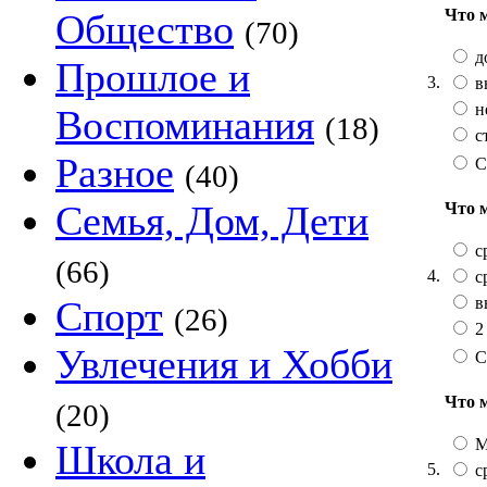
Что 
Общество
(70)
д
Прошлое и
3.
в
н
Воспоминания
(18)
с
Разное
С
(40)
Семья, Дом, Дети
Что 
с
(66)
4.
с
в
Спорт
(26)
2
Увлечения и Хобби
С
Что 
(20)
М
Школа и
5.
с