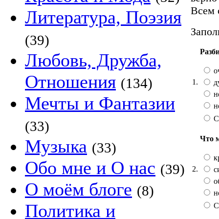
Всем 
Литература, Поэзия
Запол
(39)
Разб
Любовь, Дружба,
о
Отношения
(134)
1.
д
н
Мечты и Фантазии
н
С
(33)
Что 
Музыка
(33)
к
Обо мне и О нас
(39)
2.
с
о
О моём блоге
(8)
н
Политика и
С