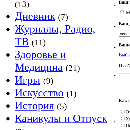
(13)
Ваш 
•
Дневник
М
(7)
Ваш 
Журналы, Радио,
•
ТВ
(11)
Ваше
•
Здоровье и
Выбр
Медицина
О се
(21)
•
Игры
(9)
Искусство
(1)
Как 
История
(5)
О
Каникулы и Отпуск
Х
•
Н