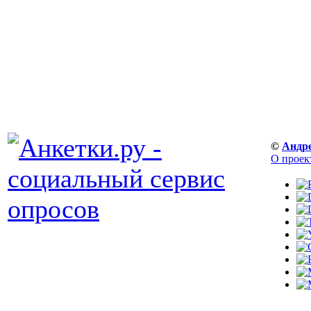
©
Андр
О проек