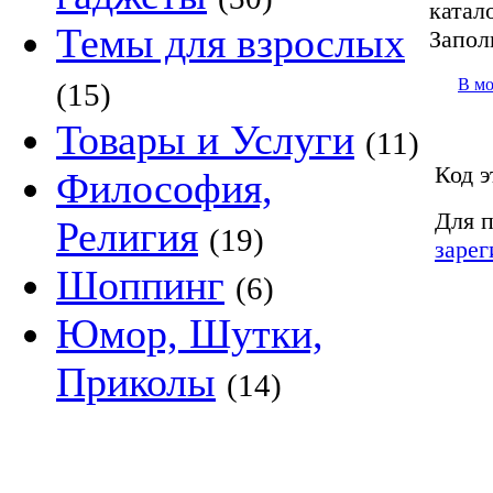
катало
Темы для взрослых
Запол
В м
(15)
Товары и Услуги
(11)
Код э
Философия,
Для п
Религия
(19)
зарег
Шоппинг
(6)
Юмор, Шутки,
Приколы
(14)