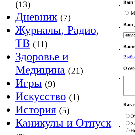
(13)
Ваш 
•
Дневник
М
(7)
Ваш 
Журналы, Радио,
•
ТВ
(11)
Ваше
•
Здоровье и
Выбр
Медицина
О се
(21)
•
Игры
(9)
Искусство
(1)
Как 
История
(5)
О
Каникулы и Отпуск
Х
•
Н