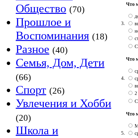
Что 
Общество
(70)
д
Прошлое и
3.
в
н
Воспоминания
(18)
с
Разное
С
(40)
Семья, Дом, Дети
Что 
с
(66)
4.
с
в
Спорт
(26)
2
Увлечения и Хобби
С
Что 
(20)
М
Школа и
5.
с