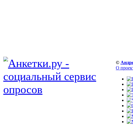
©
Андр
О проек