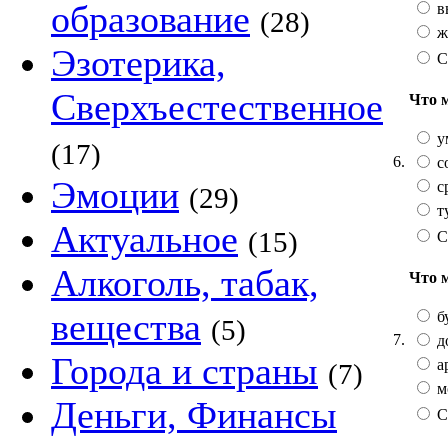
образование
в
(28)
ж
Эзотерика,
С
Сверхъестественное
Что 
у
(17)
6.
с
Эмоции
с
(29)
т
Актуальное
(15)
С
Алкоголь, табак,
Что 
вещества
б
(5)
7.
д
Города и страны
а
(7)
м
Деньги, Финансы
С