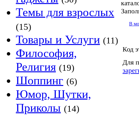
катало
Темы для взрослых
Запол
В м
(15)
Товары и Услуги
(11)
Код э
Философия,
Для п
Религия
(19)
зарег
Шоппинг
(6)
Юмор, Шутки,
Приколы
(14)