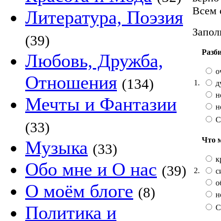
Всем 
Литература, Поэзия
Запол
(39)
Разб
Любовь, Дружба,
о
Отношения
(134)
1.
д
н
Мечты и Фантазии
н
С
(33)
Что 
Музыка
(33)
к
Обо мне и О нас
(39)
2.
с
о
О моём блоге
(8)
н
Политика и
С