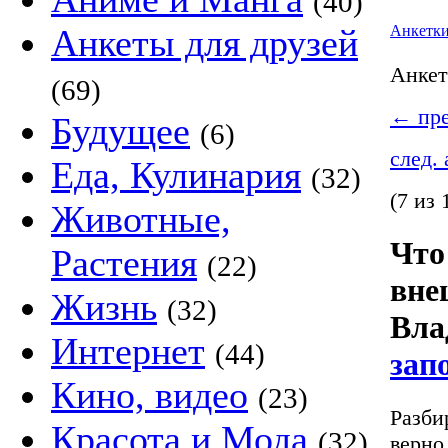
(40)
Анкеты для друзей
Анкетк
Анке
(69)
←
пре
Будущее
(6)
след.
Еда, Кулинария
(32)
(7 из 
Животные,
Что
Растения
(22)
вне
Жизнь
(32)
Вла
Интернет
(44)
зап
Кино, видео
(23)
Разби
Красота и Мода
(32)
верно