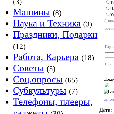
(3)
Та
П
Машины
(8)
У
Наука и Техника
Данны
(3)
Логи
Праздники, Подарки
(12)
Парол
Работа, Карьера
(18)
Ник
Советы
(5)
Соц.опросы
(65)
Докаж
Субкультуры
(7)
Телефоны, плееры,
запол
Дата:
гаджеты
(30)