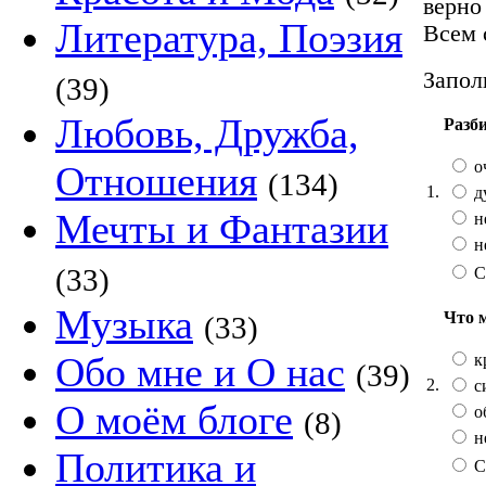
верно
Литература, Поэзия
Всем 
Запол
(39)
Любовь, Дружба,
Разб
о
Отношения
(134)
1.
д
Мечты и Фантазии
н
н
(33)
С
Музыка
Что 
(33)
Обо мне и О нас
к
(39)
2.
с
О моём блоге
о
(8)
н
Политика и
С