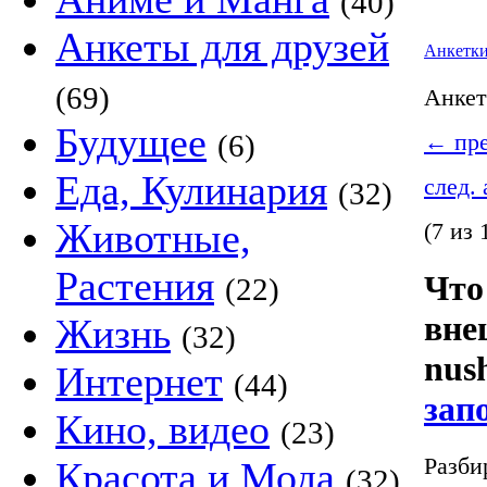
(40)
Анкеты для друзей
Анкетк
(69)
Анке
Будущее
(6)
←
пре
Еда, Кулинария
след.
(32)
Животные,
(7 из 
Растения
Что
(22)
вне
Жизнь
(32)
nus
Интернет
(44)
зап
Кино, видео
(23)
Разби
Красота и Мода
(32)