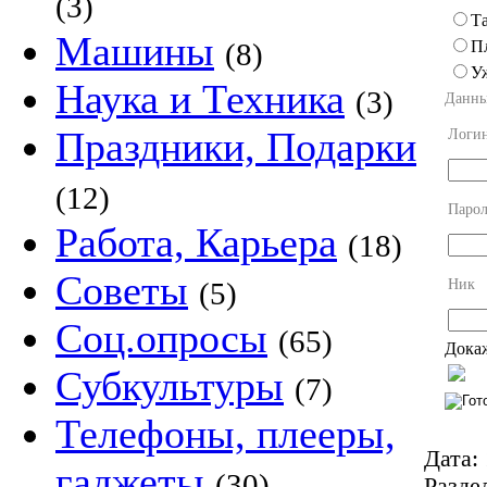
(3)
Та
Машины
П
(8)
У
Наука и Техника
(3)
Данны
Праздники, Подарки
Логи
(12)
Парол
Работа, Карьера
(18)
Советы
Ник
(5)
Соц.опросы
(65)
Докаж
Субкультуры
(7)
Телефоны, плееры,
Дата:
гаджеты
(30)
Разде