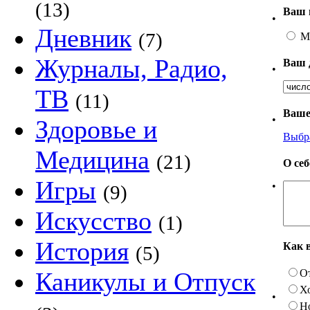
(13)
Ваш 
•
Дневник
(7)
М
Журналы, Радио,
Ваш 
•
ТВ
(11)
Ваше
•
Здоровье и
Выбр
Медицина
(21)
О се
Игры
•
(9)
Искусство
(1)
История
Как 
(5)
О
Каникулы и Отпуск
Х
•
Н