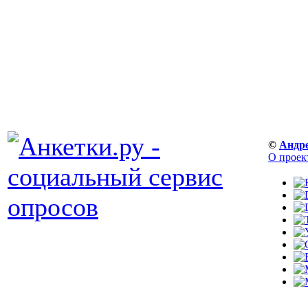
©
Андр
О проек