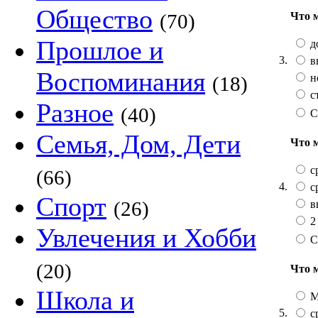
Общество
Что 
(70)
Прошлое и
д
3.
в
Воспоминания
н
(18)
с
Разное
(40)
С
Семья, Дом, Дети
Что 
с
(66)
4.
с
Спорт
(26)
в
2
Увлечения и Хобби
С
(20)
Что 
Школа и
М
5.
с