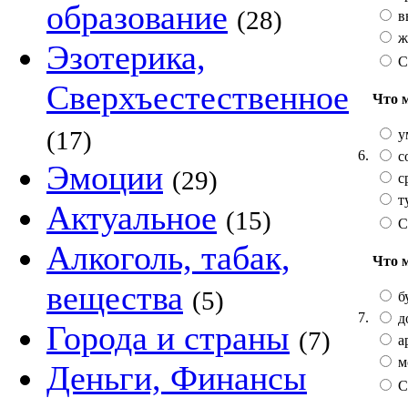
образование
(28)
в
ж
Эзотерика,
С
Сверхъестественное
Что 
(17)
у
6.
с
Эмоции
(29)
с
т
Актуальное
(15)
С
Алкоголь, табак,
Что 
вещества
(5)
б
7.
д
Города и страны
(7)
а
м
Деньги, Финансы
С