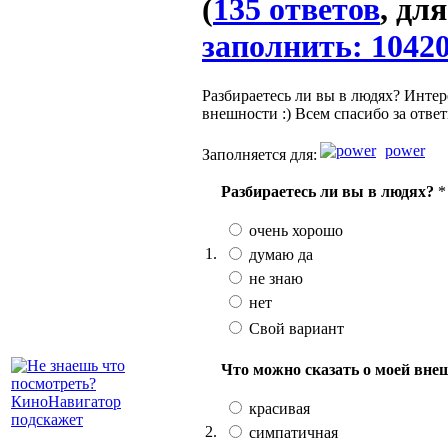
(
135 ответов
, дл
заполнить: 1042
Разбираетесь ли вы в людях? Интер
внешности :) Всем спасибо за отве
power
Заполняется для:
Разбираетесь ли вы в людях?
*
очень хорошо
1.
думаю да
не знаю
нет
Свой вариант
Что можно сказать о моей вне
красивая
2.
симпатичная