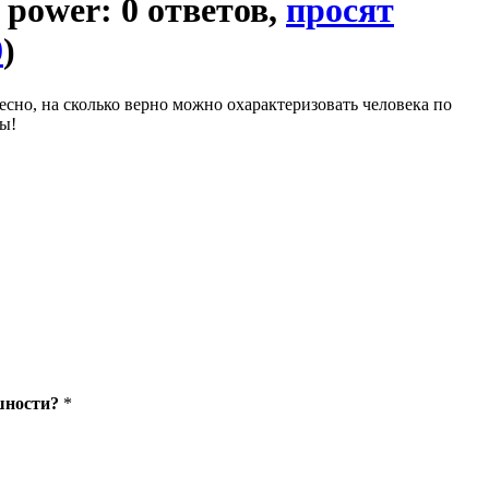
я power: 0 ответов,
просят
0
)
есно, на сколько верно можно охарактеризовать человека по
ты!
шности?
*