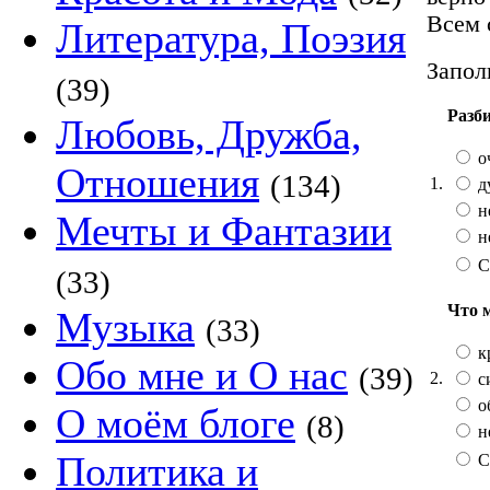
Всем 
Литература, Поэзия
Запол
(39)
Разб
Любовь, Дружба,
о
Отношения
(134)
1.
д
н
Мечты и Фантазии
н
С
(33)
Что 
Музыка
(33)
к
Обо мне и О нас
(39)
2.
с
о
О моём блоге
(8)
н
Политика и
С