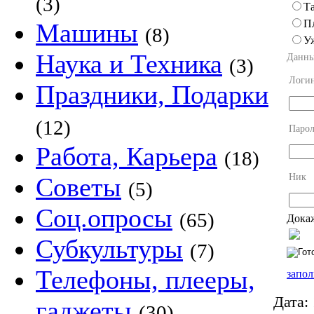
(3)
Та
П
Машины
(8)
У
Наука и Техника
Данны
(3)
Логи
Праздники, Подарки
(12)
Парол
Работа, Карьера
(18)
Ник
Советы
(5)
Соц.опросы
(65)
Докаж
Субкультуры
(7)
Телефоны, плееры,
запол
Дата:
гаджеты
(30)