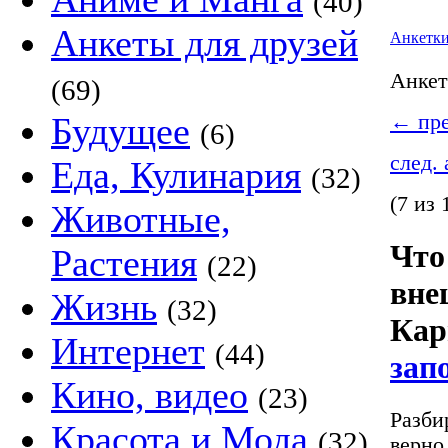
(40)
Анкеты для друзей
Анкетк
Анке
(69)
Будущее
←
пре
(6)
след.
Еда, Кулинария
(32)
(7 из 
Животные,
Что
Растения
(22)
вне
Жизнь
(32)
Кар
Интернет
(44)
зап
Кино, видео
(23)
Разби
Красота и Мода
(32)
верно