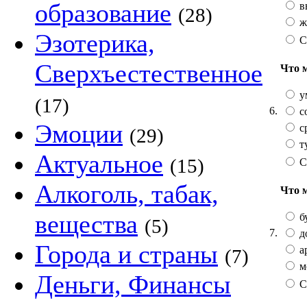
образование
в
(28)
ж
Эзотерика,
С
Сверхъестественное
Что 
у
(17)
6.
с
Эмоции
с
(29)
т
Актуальное
(15)
С
Алкоголь, табак,
Что 
вещества
б
(5)
7.
д
Города и страны
а
(7)
м
Деньги, Финансы
С