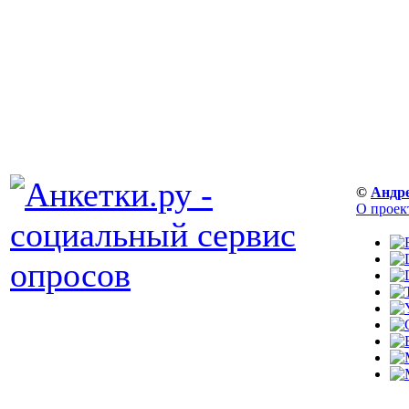
©
Андр
О проек