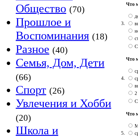
Что 
Общество
(70)
д
Прошлое и
3.
в
н
Воспоминания
(18)
с
Разное
С
(40)
Семья, Дом, Дети
Что 
с
(66)
4.
с
в
Спорт
(26)
2
Увлечения и Хобби
С
Что 
(20)
М
Школа и
5.
с