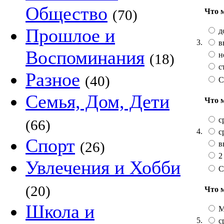
Общество
Что 
(70)
Прошлое и
д
3.
в
Воспоминания
н
(18)
с
Разное
(40)
С
Семья, Дом, Дети
Что 
с
(66)
4.
с
Спорт
(26)
в
2
Увлечения и Хобби
С
(20)
Что 
Школа и
М
5.
с