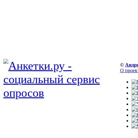
©
Андр
О проек