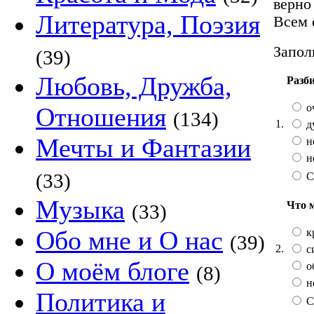
верно
Литература, Поэзия
Всем 
Запол
(39)
Любовь, Дружба,
Разб
о
Отношения
(134)
1.
д
Мечты и Фантазии
н
н
(33)
С
Музыка
Что 
(33)
Обо мне и О нас
к
(39)
2.
с
О моём блоге
о
(8)
н
Политика и
С