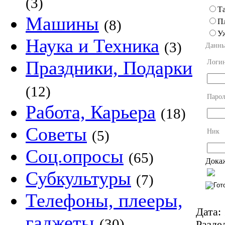
(3)
Та
Машины
П
(8)
У
Наука и Техника
(3)
Данны
Праздники, Подарки
Логи
(12)
Парол
Работа, Карьера
(18)
Советы
Ник
(5)
Соц.опросы
(65)
Докаж
Субкультуры
(7)
Телефоны, плееры,
Дата:
гаджеты
(30)
Разде