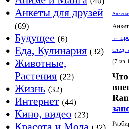
(40)
Анкеты для друзей
Анкетк
(69)
Анке
Будущее
(6)
←
пре
Еда, Кулинария
след.
(32)
Животные,
(7 из 
Растения
Что
(22)
вне
Жизнь
(32)
Ram
Интернет
(44)
зап
Кино, видео
(23)
Разби
Красота и Мода
(32)