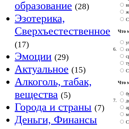
образование
(28)
в
ж
Эзотерика,
С
Сверхъестественное
Что 
(17)
у
6.
с
Эмоции
(29)
с
т
Актуальное
(15)
С
Алкоголь, табак,
Что 
вещества
(5)
б
7.
д
Города и страны
(7)
а
м
Деньги, Финансы
С