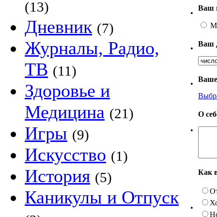
(13)
Ваш 
•
Дневник
(7)
М
Журналы, Радио,
Ваш 
•
ТВ
(11)
Ваше
•
Здоровье и
Выбр
Медицина
(21)
О се
Игры
•
(9)
Искусство
(1)
История
Как 
(5)
О
Каникулы и Отпуск
Х
•
Н