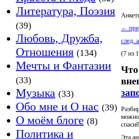
Литература, Поэзия
Анке
(39)
←
пре
Любовь, Дружба,
след. 
Отношения
(134)
(7 из 
Мечты и Фантазии
Что
(33)
вне
Музыка
зап
(33)
Обо мне и О нас
(39)
Разбир
можно
О моём блоге
(8)
спасиб
Политика и
Эта ан