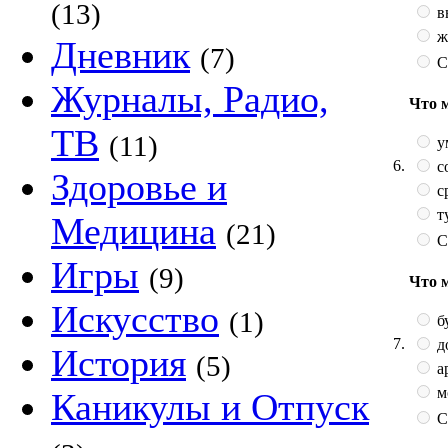
(13)
в
ж
Дневник
(7)
С
Журналы, Радио,
Что 
ТВ
(11)
у
6.
с
Здоровье и
с
т
Медицина
(21)
С
Игры
(9)
Что 
Искусство
(1)
б
7.
д
История
(5)
а
м
Каникулы и Отпуск
С