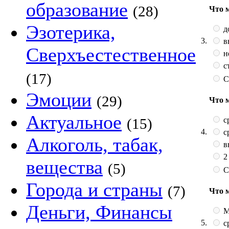
образование
(28)
Что 
Эзотерика,
д
3.
в
Сверхъестественное
н
с
(17)
С
Эмоции
(29)
Что 
Актуальное
с
(15)
4.
с
Алкоголь, табак,
в
2
вещества
(5)
С
Города и страны
(7)
Что 
Деньги, Финансы
М
5.
с