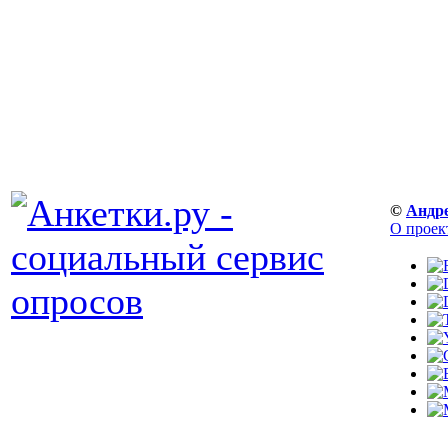
©
Андр
О проек