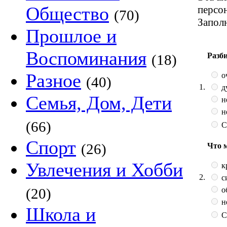
Общество
персо
(70)
Запол
Прошлое и
Воспоминания
Разб
(18)
Разное
о
(40)
1.
д
Семья, Дом, Дети
н
н
(66)
С
Спорт
(26)
Что 
Увлечения и Хобби
к
2.
с
о
(20)
н
Школа и
С