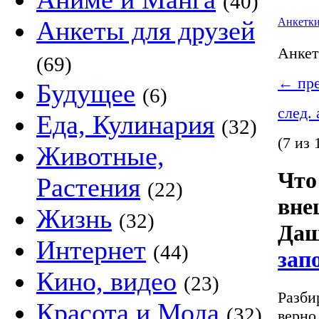
(40)
Анкеты для друзей
Анкетк
Анке
(69)
←
пре
Будущее
(6)
след.
Еда, Кулинария
(32)
(7 из 
Животные,
Что
Растения
(22)
вне
Жизнь
(32)
Даш
Интернет
(44)
зап
Кино, видео
(23)
Разби
Красота и Мода
(32)
верно