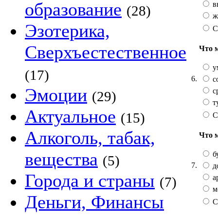
образование
в
(28)
ж
Эзотерика,
С
Сверхъестественное
Что 
у
(17)
6.
с
Эмоции
с
(29)
т
Актуальное
(15)
С
Алкоголь, табак,
Что 
вещества
б
(5)
7.
д
Города и страны
а
(7)
м
Деньги, Финансы
С