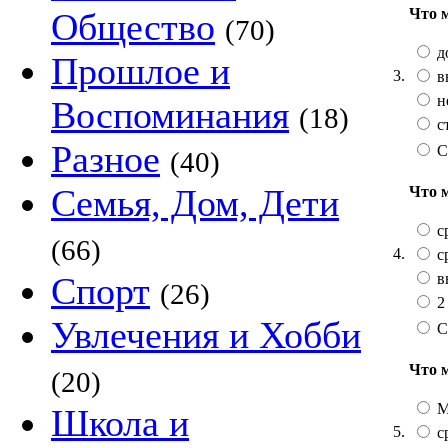
Что 
Общество
(70)
д
Прошлое и
3.
в
н
Воспоминания
(18)
с
Разное
С
(40)
Семья, Дом, Дети
Что 
с
(66)
4.
с
в
Спорт
(26)
2
Увлечения и Хобби
С
Что 
(20)
М
Школа и
5.
с