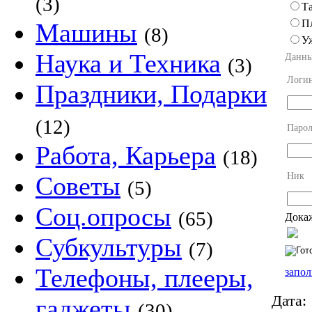
(3)
Та
П
Машины
(8)
У
Наука и Техника
Данны
(3)
Логи
Праздники, Подарки
(12)
Парол
Работа, Карьера
(18)
Ник
Советы
(5)
Соц.опросы
(65)
Докаж
Субкультуры
(7)
Телефоны, плееры,
запол
Дата:
гаджеты
(30)