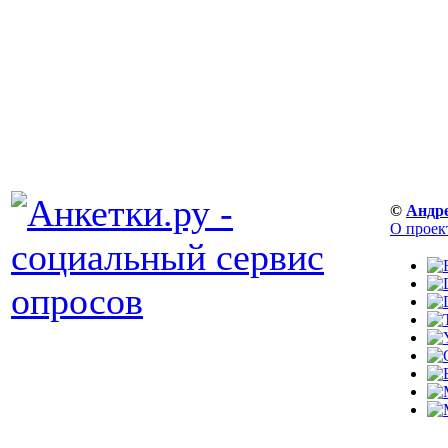
©
Андр
О проек