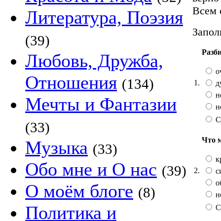
Всем 
Литература, Поэзия
Запол
(39)
Разб
Любовь, Дружба,
о
Отношения
(134)
1.
д
н
Мечты и Фантазии
н
С
(33)
Что 
Музыка
(33)
к
Обо мне и О нас
(39)
2.
с
о
О моём блоге
(8)
н
Политика и
С