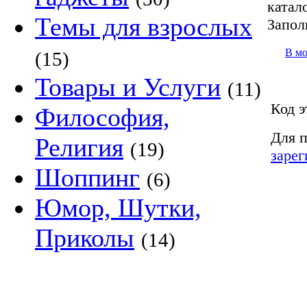
катало
Темы для взрослых
Запол
В м
(15)
Товары и Услуги
(11)
Код э
Философия,
Для п
Религия
(19)
зарег
Шоппинг
(6)
Юмор, Шутки,
Приколы
(14)