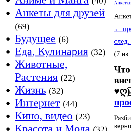
(40)
Анкетк
Анкеты для друзей
Анке
(69)
←
пре
Будущее
(6)
след.
Еда, Кулинария
(32)
(7 из 
Животные,
Что
Растения
(22)
вне
Жизнь
(32)
♥ღ)̲
Интернет
про
(44)
Кино, видео
(23)
Разби
верно
Красота и Мода
(32)