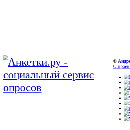
©
Андр
О проек