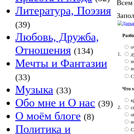
Всем 
Литература, Поэзия
Запол
(39)
Любовь, Дружба,
Разб
Отношения
о
(134)
1.
д
Мечты и Фантазии
н
н
(33)
С
Музыка
(33)
Что 
Обо мне и О нас
к
(39)
2.
с
О моём блоге
(8)
о
н
Политика и
С