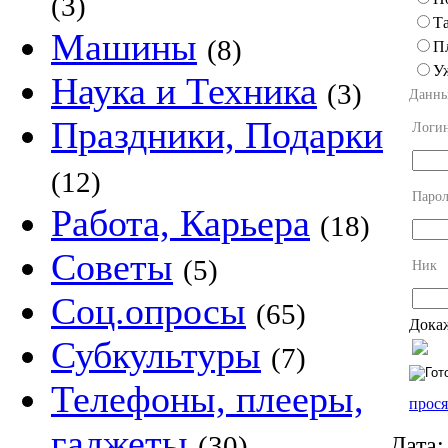
(3)
Та
Машины
(8)
П
У
Наука и Техника
(3)
Данны
Праздники, Подарки
Логи
(12)
Парол
Работа, Карьера
(18)
Советы
(5)
Ник
Соц.опросы
(65)
Докаж
Субкультуры
(7)
Телефоны, плееры,
прося
гаджеты
(30)
Дата: