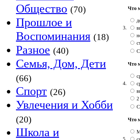
Общество
(70)
Что 
Прошлое и
д
3.
в
Воспоминания
(18)
н
с
Разное
(40)
С
Семья, Дом, Дети
Что 
(66)
с
4.
с
Спорт
(26)
в
2
Увлечения и Хобби
С
(20)
Что 
Школа и
М
5.
с