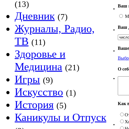
(13)
Ваш 
•
Дневник
(7)
М
Журналы, Радио,
Ваш 
•
ТВ
(11)
Ваше
Здоровье и
•
Выбр
Медицина
(21)
О се
Игры
(9)
•
Искусство
(1)
История
(5)
Как 
Каникулы и Отпуск
О
Х
•
Н