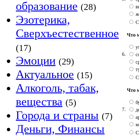
образование
(28)
в
ж
Эзотерика,
С
Сверхъестественное
Что 
(17)
у
6.
с
Эмоции
(29)
с
т
Актуальное
(15)
С
Алкоголь, табак,
Что 
вещества
(5)
б
7.
д
Города и страны
(7)
а
м
Деньги, Финансы
С